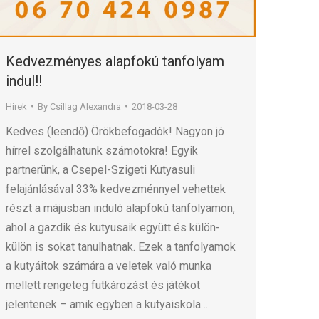
Kedvezményes alapfokú tanfolyam
indul!!
Hírek
By
Csillag Alexandra
2018-03-28
Kedves (leendő) Örökbefogadók! Nagyon jó
hírrel szolgálhatunk számotokra! Egyik
partnerünk, a Csepel-Szigeti Kutyasuli
felajánlásával 33% kedvezménnyel vehettek
részt a májusban induló alapfokú tanfolyamon,
ahol a gazdik és kutyusaik együtt és külön-
külön is sokat tanulhatnak. Ezek a tanfolyamok
a kutyáitok számára a veletek való munka
mellett rengeteg futkározást és játékot
jelentenek – amik egyben a kutyaiskola…