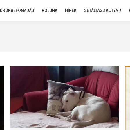
ÖRÖKBEFOGADÁS
ÖRÖKBEFOGADÁS
RÓLUNK
RÓLUNK
HÍREK
HÍREK
SÉTÁLTASS KUTYÁT!
SÉTÁLTASS KUTYÁT!