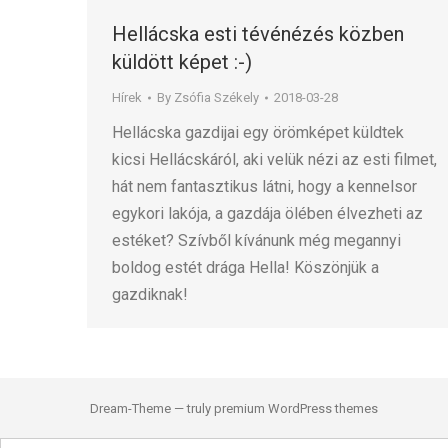
Hellácska esti tévénézés közben
küldött képet :-)
Hírek
By
Zsófia Székely
2018-03-28
Hellácska gazdijai egy örömképet küldtek
kicsi Hellácskáról, aki velük nézi az esti filmet,
hát nem fantasztikus látni, hogy a kennelsor
egykori lakója, a gazdája ölében élvezheti az
estéket? Szívből kívánunk még megannyi
boldog estét drága Hella! Köszönjük a
gazdiknak!
Dream-Theme — truly
premium WordPress themes