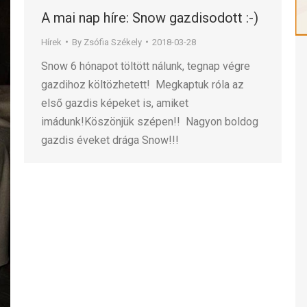
A mai nap híre: Snow gazdisodott :-)
Hírek
By
Zsófia Székely
2018-03-28
Snow 6 hónapot töltött nálunk, tegnap végre
gazdihoz költözhetett! Megkaptuk róla az
első gazdis képeket is, amiket
imádunk!Köszönjük szépen!! Nagyon boldog
gazdis éveket drága Snow!!!