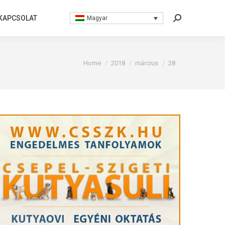
KAPCSOLAT
KAPCSOLAT
Magyar
Magyar
Search:
Search:
You are here:
Home
2018
március
28