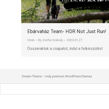
Ebárvaház Team- HDR Not Just Run!
Hírek
By
Zsófia Székely
2020-01-27
Összeraktuk a csapatot, indul a felkészülés!
Dream-Theme — truly
premium WordPress themes