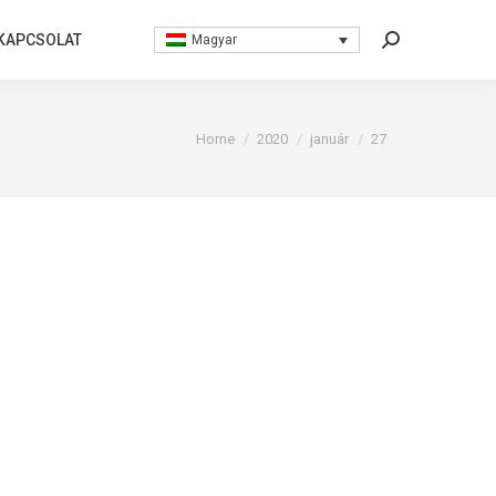
KAPCSOLAT
KAPCSOLAT
Magyar
Magyar
Search:
Search:
You are here:
Home
2020
január
27