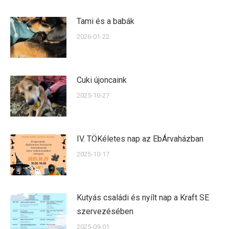
Tami és a babák
2026-01-22
Cuki újoncaink
2025-10-27
IV. TÖKéletes nap az EbÁrvaházban
2025-10-17
Kutyás családi és nyílt nap a Kraft SE
szervezésében
2025-09-01