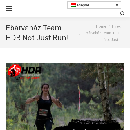
Magyar
Searc
You are here:
Ebárvaház Team-
Home
Hírek
Ebárvaház Team- HDR
HDR Not Just Run!
Not Just…