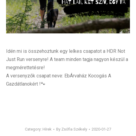
Idén mi is összehoztunk egy lelkes csapatot a HDR Not
Just Run versenyre! A team minden tagja nagyon készül a
megmérettetésre!
A versenyzők csapat neve: EbÁrvaház Kocogás A
Gazdátlanokért !
🐾
Category:
Hírek
By
Zsófia Székely
2020-01-27