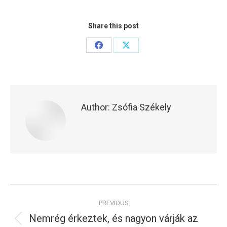
Share this post
Share
Share
on
on
Facebook
X
Author:
Zsófia Székely
Post
PREVIOUS
navigation
Nemrég érkeztek, és nagyon várják az
Previous