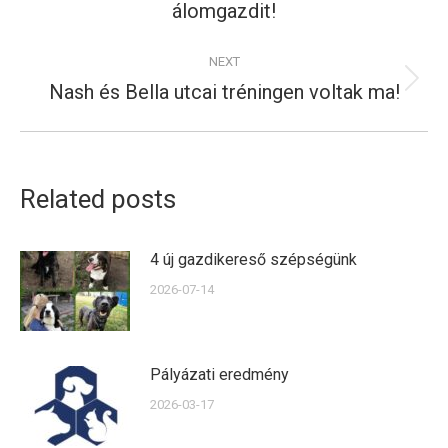
álomgazdit!
post:
NEXT
Nash és Bella utcai tréningen voltak ma!
Next
post:
Related posts
4 új gazdikereső szépségünk
2026-07-14
Pályázati eredmény
2026-03-17