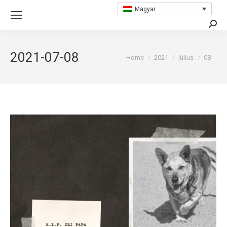
Magyar
Searc
2021-07-08
You are here:
Home
2021
július
08