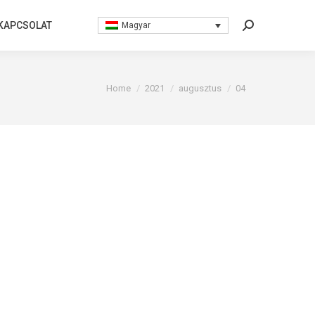
KAPCSOLAT
KAPCSOLAT
Magyar
Magyar
Search:
Search:
You are here:
Home
2021
augusztus
04