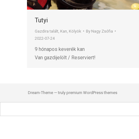
Tutyi
Gazdira talált
,
Kan
,
Kölyök
By
Nagy Zsófia
2022-07-24
9 hónapos keverék kan
Van gazdijelölt / Reserviert!
Dream-Theme — truly
premium WordPress themes