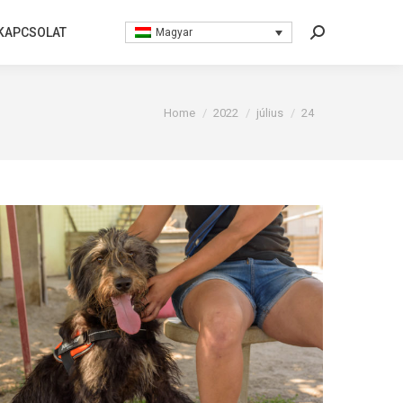
KAPCSOLAT
KAPCSOLAT
Magyar
Magyar
Search:
Search:
You are here:
Home
2022
július
24