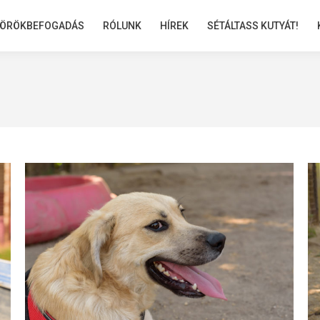
ÖRÖKBEFOGADÁS
ÖRÖKBEFOGADÁS
RÓLUNK
RÓLUNK
HÍREK
HÍREK
SÉTÁLTASS KUTYÁT!
SÉTÁLTASS KUTYÁT!