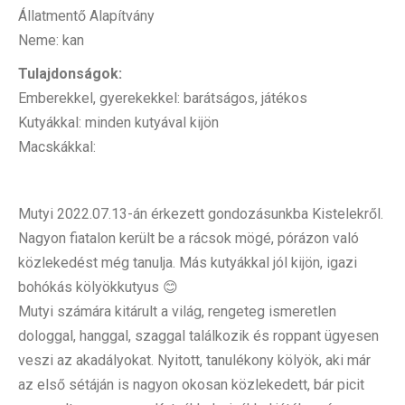
Állatmentő Alapítvány
Neme: kan
Tulajdonságok:
Emberekkel, gyerekekkel: barátságos, játékos
Kutyákkal: minden kutyával kijön
Macskákkal:
Mutyi 2022.07.13-án érkezett gondozásunkba Kistelekről.
Nagyon fiatalon került be a rácsok mögé, pórázon való
közlekedést még tanulja. Más kutyákkal jól kijön, igazi
bohókás kölyökkutyus 😊
Mutyi számára kitárult a világ, rengeteg ismeretlen
dologgal, hanggal, szaggal találkozik és roppant ügyesen
veszi az akadályokat. Nyitott, tanulékony kölyök, aki már
az első sétáján is nagyon okosan közlekedett, bár picit