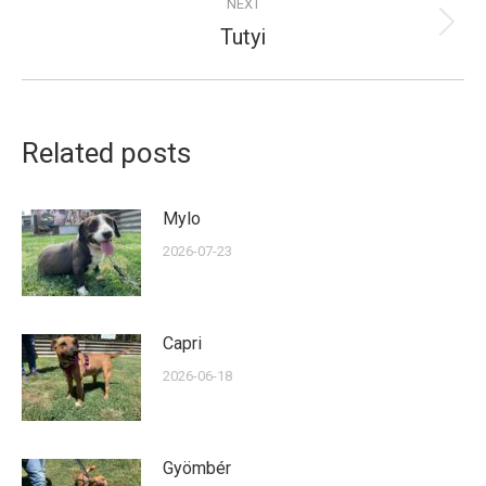
NEXT
Tutyi
Next
post:
Related posts
Mylo
2026-07-23
Capri
2026-06-18
Gyömbér