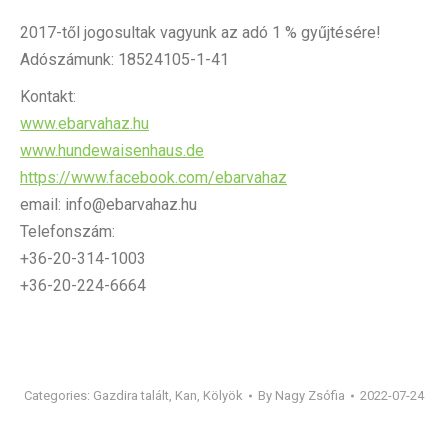
2017-től jogosultak vagyunk az adó 1 % gyűjtésére!
Adószámunk: 18524105-1-41
Kontakt:
www.ebarvahaz.hu
www.hundewaisenhaus.de
https://www.facebook.com/ebarvahaz
email: info@ebarvahaz.hu
Telefonszám:
+36-20-314-1003
+36-20-224-6664
Categories:
Gazdira talált
,
Kan
,
Kölyök
By
Nagy Zsófia
2022-07-24