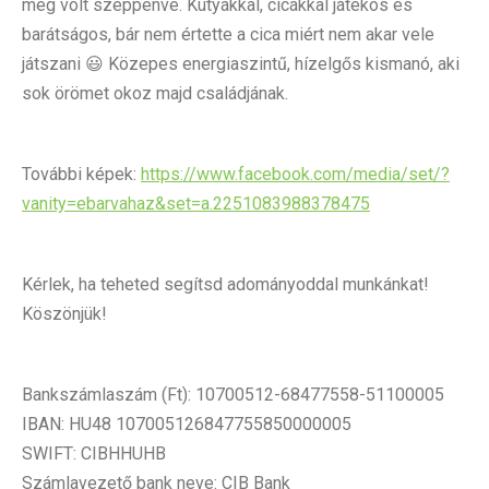
meg volt szeppenve. Kutyákkal, cicákkal játékos és
barátságos, bár nem értette a cica miért nem akar vele
játszani 😃 Közepes energiaszintű, hízelgős kismanó, aki
sok örömet okoz majd családjának.
További képek:
https://www.facebook.com/media/set/?
vanity=ebarvahaz&set=a.2251083988378475
Kérlek, ha teheted segítsd adományoddal munkánkat!
Köszönjük!
Bankszámlaszám (Ft): 10700512-68477558-51100005
IBAN: HU48 107005126847755850000005
SWIFT: CIBHHUHB
Számlavezető bank neve: CIB Bank