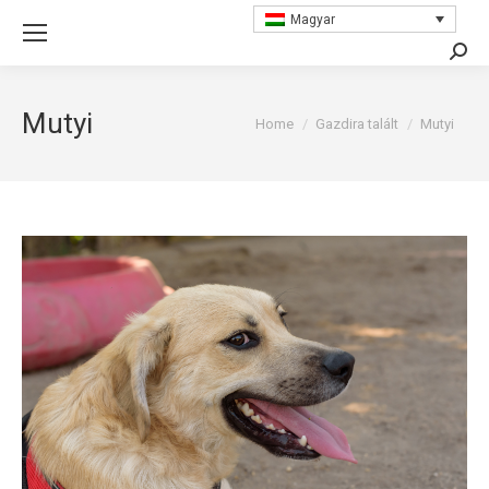
Magyar
Searc
Mutyi
You are here:
Home
Gazdira talált
Mutyi