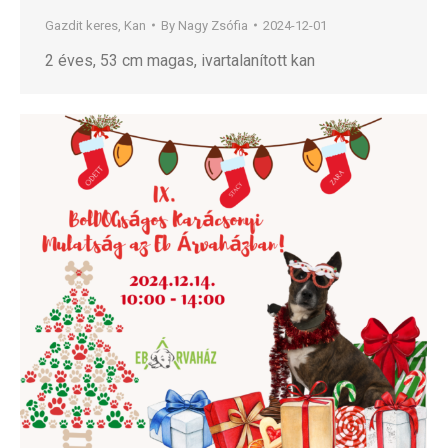
Gazdit keres
,
Kan
By
Nagy Zsófia
2024-12-01
2 éves, 53 cm magas, ivartalanított kan