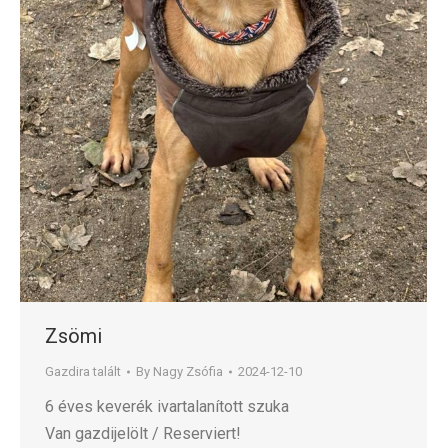
Zsömi
Gazdira talált
By
Nagy Zsófia
2024-12-10
6 éves keverék ivartalanított szuka
Van gazdijelölt / Reserviert!