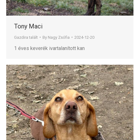
Tony Maci
Gazdira talált
By
Nagy Zsófia
2024-12-20
1 éves keverék ivartalanított kan