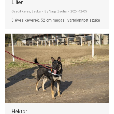
Lilien
Gazdit keres
,
Szuka
By
Nagy Zsófia
2024-12-05
3 éves keverék, 52 cm magas, ivartalanított szuka
Hektor