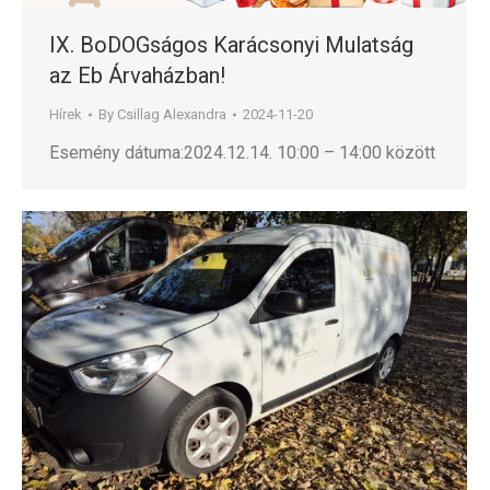
IX. BoDOGságos Karácsonyi Mulatság
az Eb Árvaházban!
Hírek
By
Csillag Alexandra
2024-11-20
Esemény dátuma:2024.12.14. 10:00 – 14:00 között