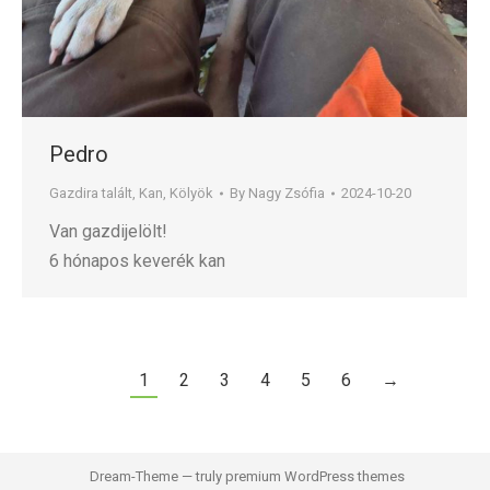
Pedro
Gazdira talált
,
Kan
,
Kölyök
By
Nagy Zsófia
2024-10-20
Van gazdijelölt!
6 hónapos keverék kan
1
2
3
4
5
6
→
Dream-Theme — truly
premium WordPress themes