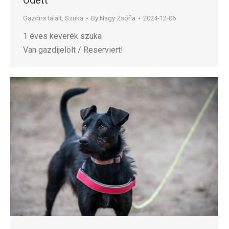
Odett
Gazdira talált
,
Szuka
By
Nagy Zsófia
2024-12-06
1 éves keverék szuka
Van gazdijelölt / Reserviert!