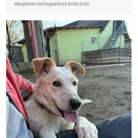
Ideiglenes befogadóhoz költözött!