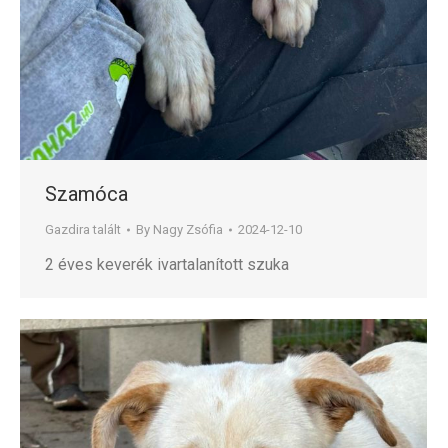
Szamóca
Gazdira talált
By
Nagy Zsófia
2024-12-10
2 éves keverék ivartalanított szuka