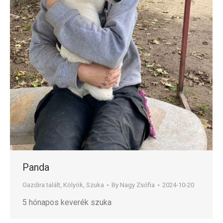
Panda
Gazdira talált
,
Kölyök
,
Szuka
By
Nagy Zsófia
2024-10-20
5 hónapos keverék szuka