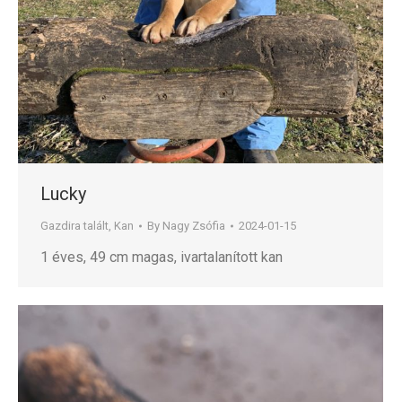
Lucky
Gazdira talált
,
Kan
By
Nagy Zsófia
2024-01-15
1 éves, 49 cm magas, ivartalanított kan