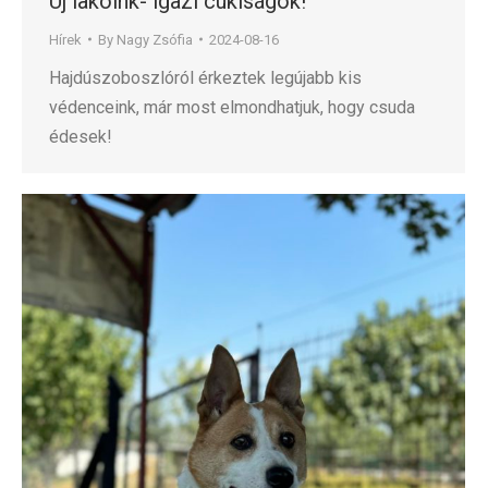
Új lakóink- igazi cukiságok!
Hírek
By
Nagy Zsófia
2024-08-16
Hajdúszoboszlóról érkeztek legújabb kis
védenceink, már most elmondhatjuk, hogy csuda
édesek!