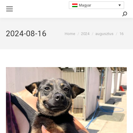
Magyar
Searc
2024-08-16
You are here:
Home
2024
augusztus
16