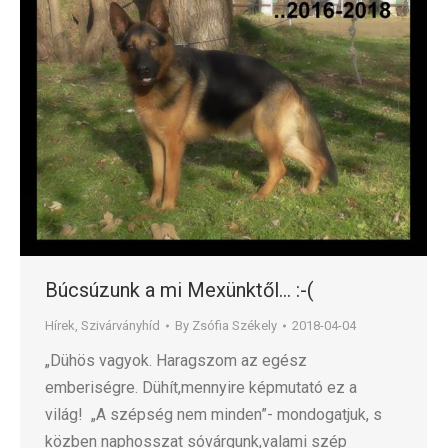
Búcsúzunk a mi Mexünktől… :-(
Hírek
,
Szivárványhíd
By
Zsófia Székely
2018-04-04
„Dühös vagyok. Haragszom az egész
emberiségre. Dühít,mennyire képmutató ez a
világ! „A szépség nem minden”- mondogatjuk, s
közben naphosszat sóvárgunk,valami szép