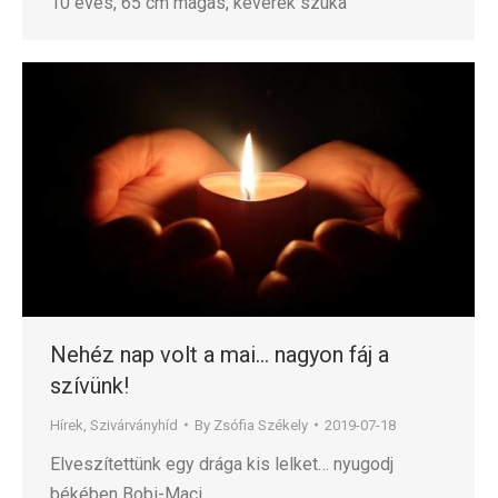
10 éves, 65 cm magas, keverék szuka
Nehéz nap volt a mai… nagyon fáj a
szívünk!
Hírek
,
Szivárványhíd
By
Zsófia Székely
2019-07-18
Elveszítettünk egy drága kis lelket… nyugodj
békében Bobi-Maci….