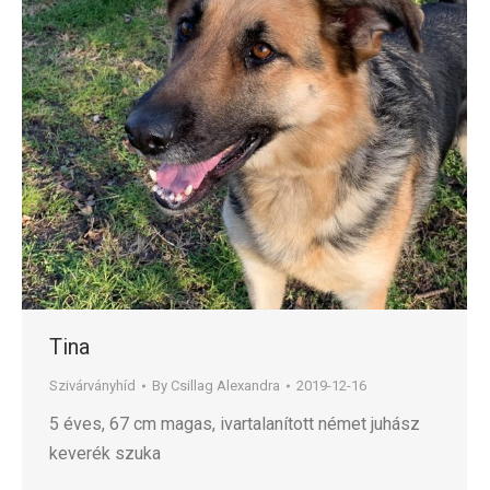
Tina
Szivárványhíd
By
Csillag Alexandra
2019-12-16
5 éves, 67 cm magas, ivartalanított német juhász
keverék szuka