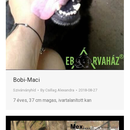
Bobi-Maci
Szivárványhíd
By
Csillag Alexandra
2018-08-27
7 éves, 37 cm magas, ivartalanított kan