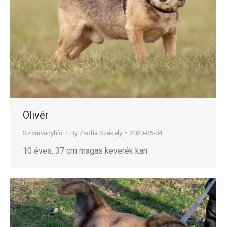
Olivér
Szivárványhíd
By
Zsófia Székely
2020-06-04
10 éves, 37 cm magas keverék kan