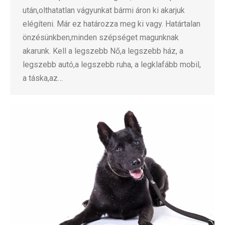
után,olthatatlan vágyunkat bármi áron ki akarjuk
elégíteni. Már ez határozza meg ki vagy. Határtalan
önzésünkben,minden szépséget magunknak
akarunk. Kell a legszebb Nő,a legszebb ház, a
legszebb autó,a legszebb ruha, a legklafább mobil,
a táska,az…