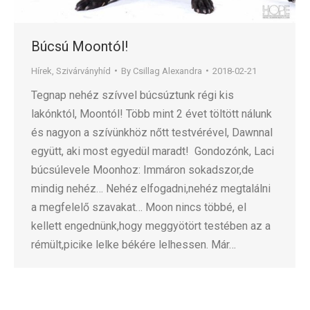
Búcsú Moontól!
Hírek
,
Szivárványhíd
By
Csillag Alexandra
2018-02-21
Tegnap nehéz szívvel búcsúztunk régi kis
lakónktól, Moontól! Több mint 2 évet töltött nálunk
és nagyon a szívünkhöz nőtt testvérével, Dawnnal
együtt, aki most egyedül maradt! Gondozónk, Laci
búcsúlevele Moonhoz: Immáron sokadszor,de
mindig nehéz… Nehéz elfogadni,nehéz megtalálni
a megfelelő szavakat… Moon nincs többé, el
kellett engednünk,hogy meggyötört testében az a
rémült,picike lelke békére lelhessen. Már…