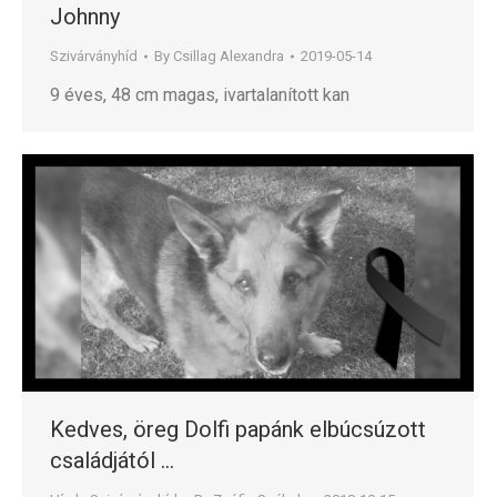
Johnny
Szivárványhíd
By
Csillag Alexandra
2019-05-14
9 éves, 48 cm magas, ivartalanított kan
Kedves, öreg Dolfi papánk elbúcsúzott
családjától …