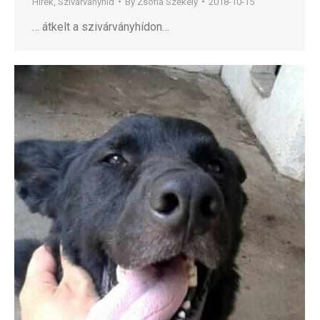
Hírek
,
Szivárványhíd
By
Zsófia Székely
2018-10-15
… átkelt a szivárványhídon…