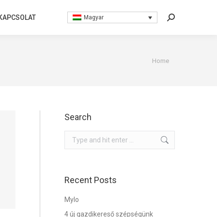
KAPCSOLAT
KAPCSOLAT
Magyar
Magyar
Search:
Search:
You are here:
Home
Search
Search:
Recent Posts
Mylo
4 új gazdikereső szépségünk