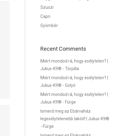
Szuszi
Capri
Gyömbér
Recent Comments
Miért mondod rá, hogy esélytelen? |
Julius-K9®
-
Törpilla
Miért mondod rá, hogy esélytelen? |
Julius-K9®
-
Golyó
Miért mondod rá, hogy esélytelen? |
Julius-K9®
-
Fürge
Ismerd meg az Ebárvaház
legesélytelenebb lakóit! | Julius-K9®
-
Fürge
Ismerd meg az Ebárvaház