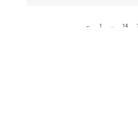
←
1
…
14