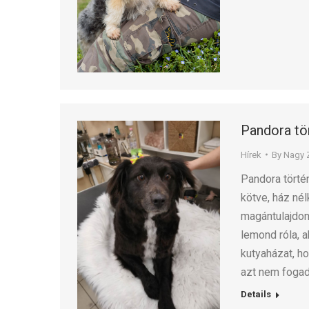
Pandora tö
Hírek
By
Nagy 
Pandora törté
kötve, ház nél
magántulajdon,
lemond róla, a
kutyaházat, ho
azt nem fogad
Details