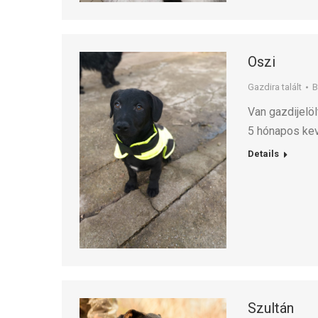
Oszi
Gazdira talált
Van gazdijelöl
5 hónapos ke
Details
Szultán