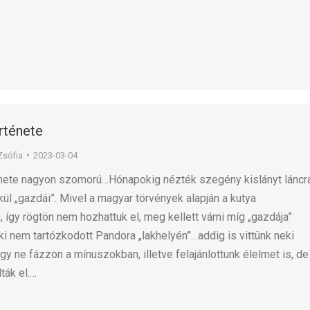
rténete
Zsófia
2023-03-04
nete nagyon szomorú…Hónapokig nézték szegény kislányt láncr
kül „gazdái”. Mivel a magyar törvények alapján a kutya
 így rögtön nem hozhattuk el, meg kellett várni míg „gazdája”
ki nem tartózkodott Pandora „lakhelyén”…addig is vittünk neki
gy ne fázzon a mínuszokban, illetve felajánlottunk élelmet is, de
ták el.…