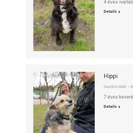
4 éves ivartal
Details
Hippi
Gazdira talált
7 éves keverék
Details