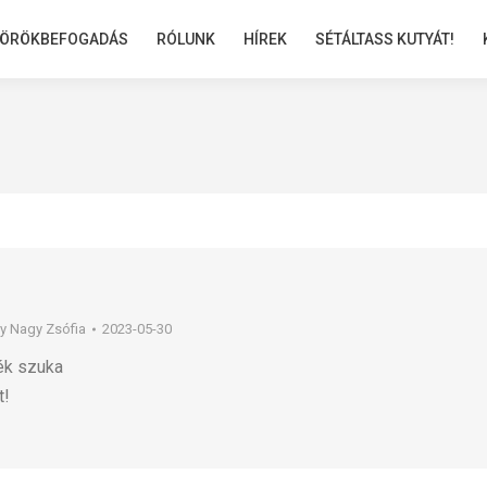
ÖRÖKBEFOGADÁS
ÖRÖKBEFOGADÁS
RÓLUNK
RÓLUNK
HÍREK
HÍREK
SÉTÁLTASS KUTYÁT!
SÉTÁLTASS KUTYÁT!
By
Nagy Zsófia
2023-05-30
ék szuka
t!