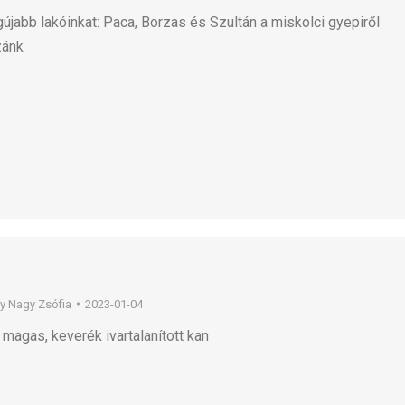
újabb lakóinkat: Paca, Borzas és Szultán a miskolci gyepiről
zánk
By
Nagy Zsófia
2023-01-04
magas, keverék ivartalanított kan