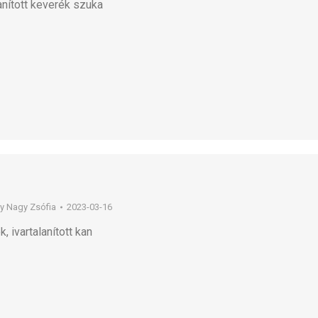
anított keverék szuka
By
Nagy Zsófia
2023-03-16
, ivartalanított kan