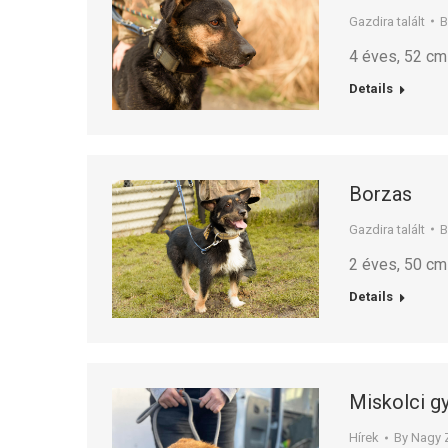
Gazdira talált
4 éves, 52 cm 
Details
Borzas
Gazdira talált
2 éves, 50 cm 
Details
Miskolci gy
Hírek
By
Nagy 