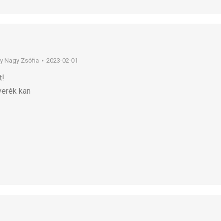
By
Nagy Zsófia
2023-02-01
t!
verék kan