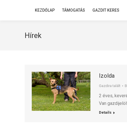
KEZDŐLAP
KEZDŐLAP
TÁMOGATÁS
TÁMOGATÁS
GAZDIT KERES
GAZDIT KERES
Hírek
Izolda
Gazdira talált
2 éves, kever
Van gazdijelöl
Details