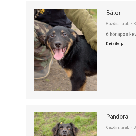
Bátor
Gazdira talált
6 hónapos ke
Details
Pandora
Gazdira talált