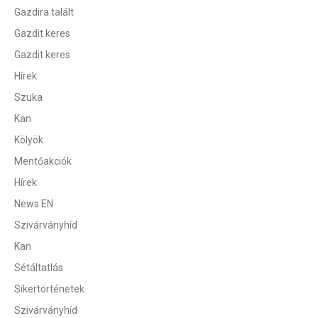
Gazdira talált
Gazdit keres
Gazdit keres
Hírek
Szuka
Kan
Kölyök
Mentőakciók
Hírek
News EN
Szivárványhíd
Kan
Sétáltatlás
Sikertörténetek
Szivárványhíd