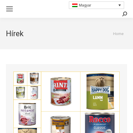
Magyar
Searc
Hírek
You are
Home
here: