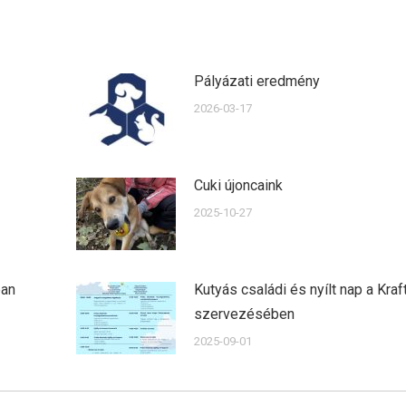
Pályázati eredmény
2026-03-17
Cuki újoncaink
2025-10-27
ban
Kutyás családi és nyílt nap a Kraf
szervezésében
2025-09-01