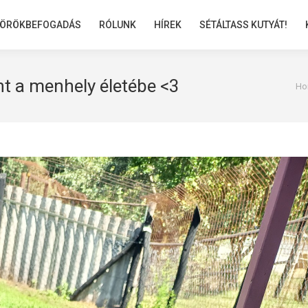
ÖRÖKBEFOGADÁS
ÖRÖKBEFOGADÁS
RÓLUNK
RÓLUNK
HÍREK
HÍREK
SÉTÁLTASS KUTYÁT!
SÉTÁLTASS KUTYÁT!
t a menhely életébe <3
You 
Ho