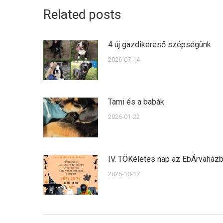
Related posts
4 új gazdikereső szépségünk
2026-07-14
Tami és a babák
2026-01-22
IV. TÖKéletes nap az EbÁrvaház
2025-10-17