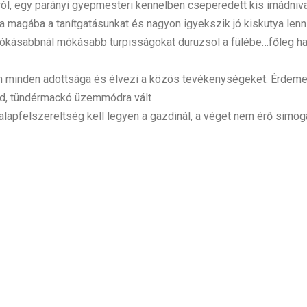
gról, egy parányi gyepmesteri kennelben cseperedett kis imádniv
a magába a tanítgatásunkat és nagyon igyekszik jó kiskutya lenn
mókásabbnál mókásabb turpisságokat duruzsol a fülébe…főleg h
 minden adottsága és élvezi a közös tevékenységeket. Érdeme
árad, tündérmackó üzemmódra vált
 alapfelszereltség kell legyen a gazdinál, a véget nem érő simog