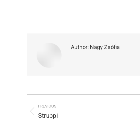
Author:
Nagy Zsófia
Post
PREVIOUS
navigation
Struppi
Previous
post: