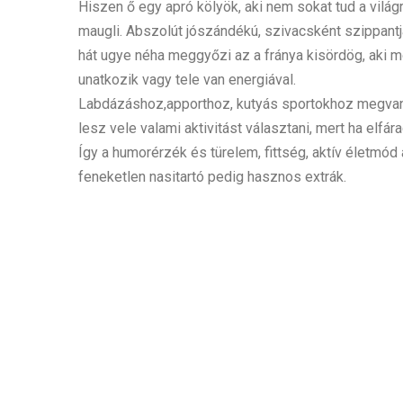
Hiszen ő egy apró kölyök, aki nem sokat tud a vilá
maugli. Abszolút jószándékú, szivacsként szippantj
hát ugye néha meggyőzi az a fránya kisördög, aki 
unatkozik vagy tele van energiával.
Labdázáshoz,apporthoz, kutyás sportokhoz megvan
lesz vele valami aktivitást választani, mert ha elf
Így a humorérzék és türelem, fittség, aktív életmód
feneketlen nasitartó pedig hasznos extrák.