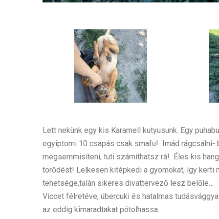
Lett nekünk egy kis Karamell kutyusunk. Egy puhab
egyiptomi 10 csapás csak smafu!
Imád rágcsálni- b
megsemmisíteni, tuti számíthatsz rá!
Éles kis hangj
törődést! Lelkesen kitépkedi a gyomokat, így kerti 
tehetsége,talàn sikeres divattervező lesz belőle…
Viccet félretéve, übercuki és hatalmas tudásvággya
az eddig kimaradtakat pótolhassa.