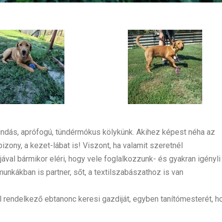
undás, aprófogú, tündérmókus kölykünk. Akihez képest néha az
izony, a kezet-lábat is! Viszont, ha valamit szeretnél
ával bármikor eléri, hogy vele foglalkozzunk- és gyakran igényli
munkákban is partner, sőt, a textilszabászathoz is van
l rendelkező ebtanonc keresi gazdiját, egyben tanítómesterét, h