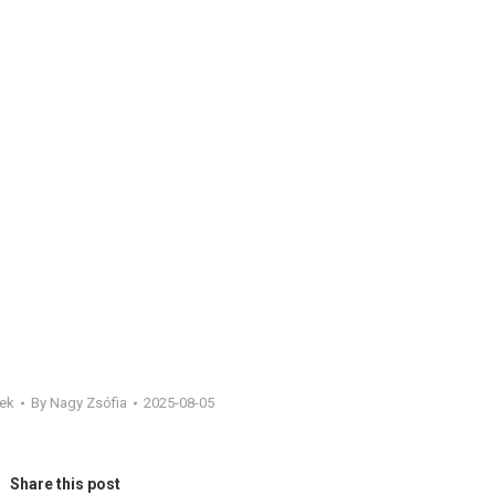
rek
By
Nagy Zsófia
2025-08-05
Share this post