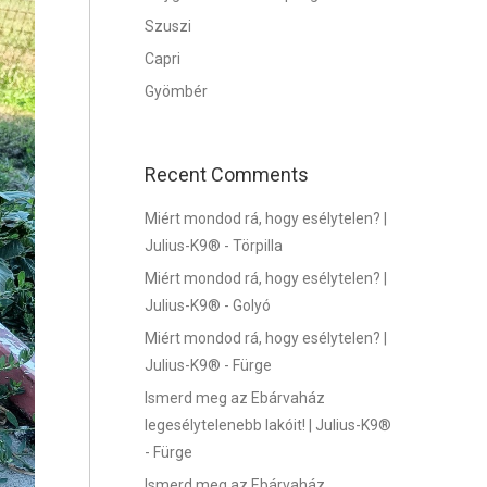
Szuszi
Capri
Gyömbér
Recent Comments
Miért mondod rá, hogy esélytelen? |
Julius-K9®
-
Törpilla
Miért mondod rá, hogy esélytelen? |
Julius-K9®
-
Golyó
Miért mondod rá, hogy esélytelen? |
Julius-K9®
-
Fürge
Ismerd meg az Ebárvaház
legesélytelenebb lakóit! | Julius-K9®
-
Fürge
Ismerd meg az Ebárvaház