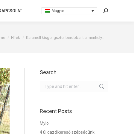
KAPCSOLAT
KAPCSOLAT
Magyar
Magyar
Search:
Search:
are here:
me
Hírek
Karamell kisgengszter berobbant a menhely…
Search
Search:
Recent Posts
Mylo
4 új gazdikereső szépségünk