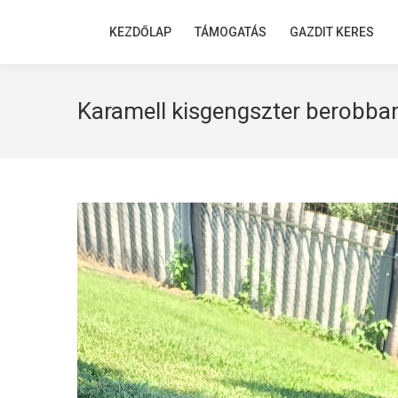
KEZDŐLAP
KEZDŐLAP
TÁMOGATÁS
TÁMOGATÁS
GAZDIT KERES
GAZDIT KERES
Karamell kisgengszter berobban