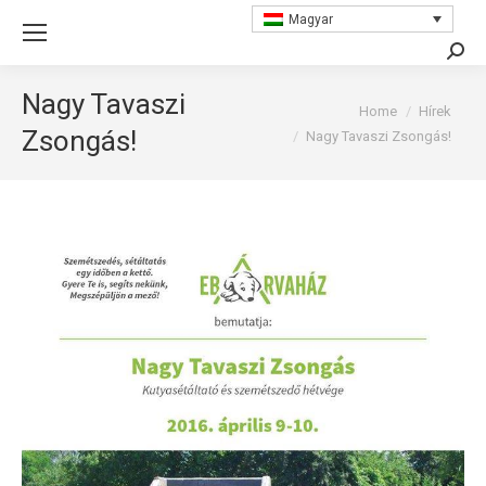
Magyar
Searc
Nagy Tavaszi
You are here:
Home
Hírek
Zsongás!
Nagy Tavaszi Zsongás!