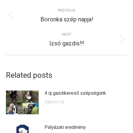
Post
PREVIOUS
navigation
Boronka szép napja!
Previous
post:
NEXT
Izsó gazdis!!!
Next
post:
Related posts
4 új gazdikereső szépségünk
2026-07-14
Pályázati eredmény