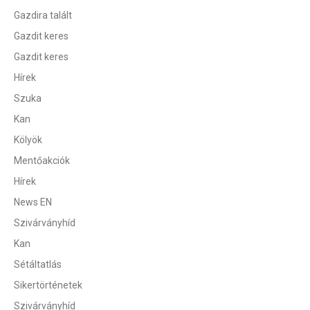
Gazdira talált
Gazdit keres
Gazdit keres
Hírek
Szuka
Kan
Kölyök
Mentőakciók
Hírek
News EN
Szivárványhíd
Kan
Sétáltatlás
Sikertörténetek
Szivárványhíd