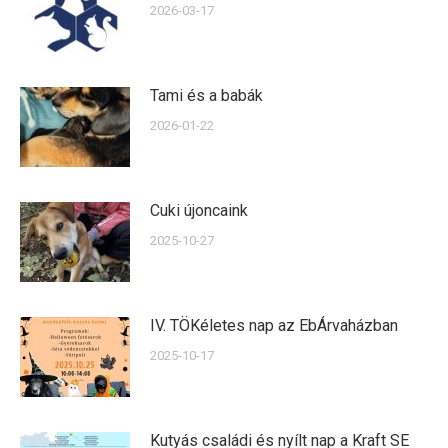
2026-03-17
Tami és a babák
2026-01-22
Cuki újoncaink
2025-10-27
IV. TÖKéletes nap az EbÁrvaházban
2025-10-17
Kutyás családi és nyílt nap a Kraft SE