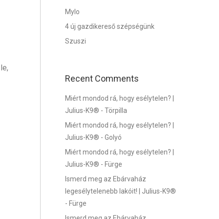
Mylo
4 új gazdikereső szépségünk
Szuszi
le,
Recent Comments
Miért mondod rá, hogy esélytelen? |
Julius-K9®
-
Törpilla
Miért mondod rá, hogy esélytelen? |
Julius-K9®
-
Golyó
Miért mondod rá, hogy esélytelen? |
Julius-K9®
-
Fürge
Ismerd meg az Ebárvaház
legesélytelenebb lakóit! | Julius-K9®
-
Fürge
Ismerd meg az Ebárvaház