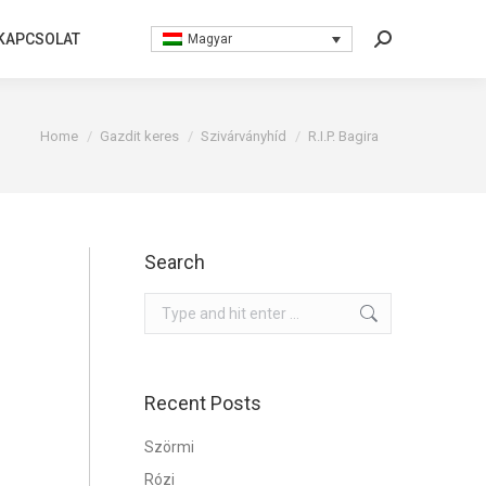
KAPCSOLAT
KAPCSOLAT
Magyar
Magyar
Search:
Search:
You are here:
Home
Gazdit keres
Szivárványhíd
R.I.P. Bagira
Search
Search:
Recent Posts
Szörmi
Rózi