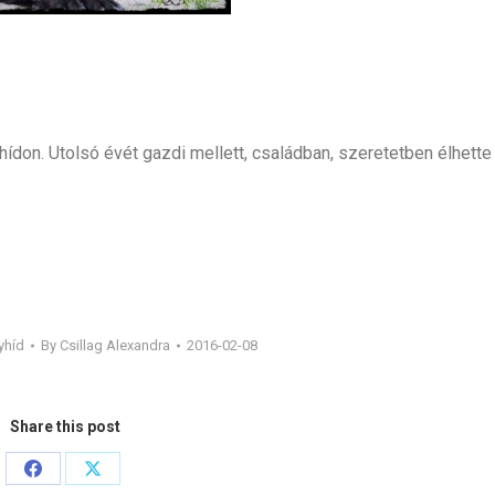
ídon. Utolsó évét gazdi mellett, családban, szeretetben élhette 
yhíd
By
Csillag Alexandra
2016-02-08
Share this post
Share
Share