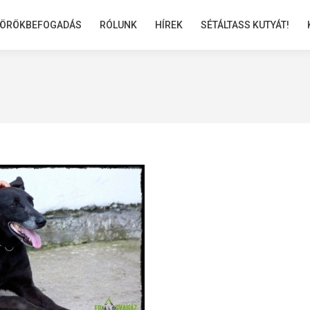
ÖRÖKBEFOGADÁS
ÖRÖKBEFOGADÁS
RÓLUNK
RÓLUNK
HÍREK
HÍREK
SÉTÁLTASS KUTYÁT!
SÉTÁLTASS KUTYÁT!