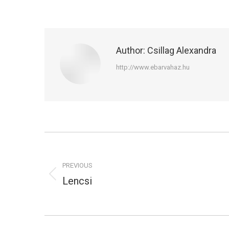
Author:
Csillag Alexandra
http://www.ebarvahaz.hu
Post
navigation
PREVIOUS
Lencsi
Previous
post: