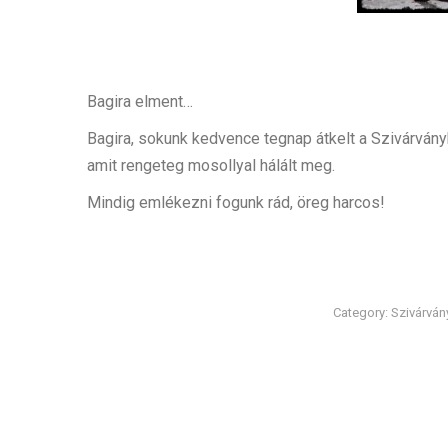
Bagira elment…
Bagira, sokunk kedvence tegnap átkelt a Szivárványh
amit rengeteg mosollyal hálált meg.
Mindig emlékezni fogunk rád, öreg harcos!
Category:
Szivárván