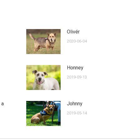
Olivér
2020-06-04
Honney
2019-09-13
 a
Johnny
2019-05-14