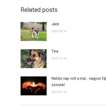
Related posts
Jack
2020-06-14
Tina
2019-12-16
Nehéz nap volt a mai… nagyon fáj
szívünk!
2019-07-18