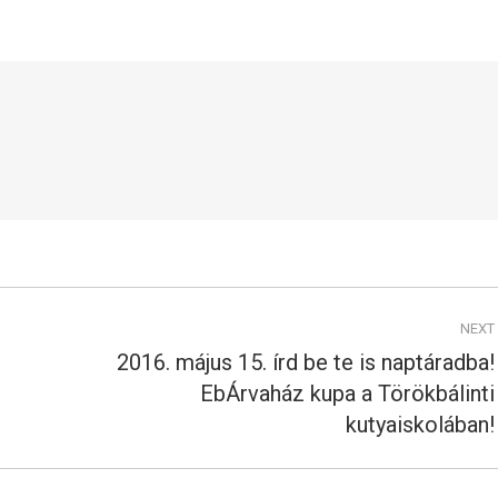
on
on
Facebook
X
NEXT
2016. május 15. írd be te is naptáradba!
EbÁrvaház kupa a Törökbálinti
Next
post:
kutyaiskolában!