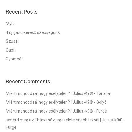
Recent Posts
Mylo
4 új gazdikereső szépségünk
Szuszi
Capri
Gyömbér
Recent Comments
Miért mondod rá, hogy esélytelen? | Julius-K9®
-
Törpilla
Miért mondod rá, hogy esélytelen? | Julius-K9®
-
Golyó
Miért mondod rá, hogy esélytelen? | Julius-K9®
-
Fürge
Ismerd meg az Ebárvaház legesélytelenebb lakóit! | Julius-K9®
-
Fürge