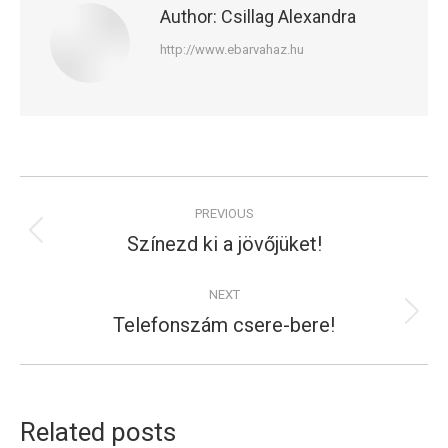
Author:
Csillag Alexandra
http://www.ebarvahaz.hu
Post
PREVIOUS
navigation
Színezd ki a jövőjüket!
Previous
post:
NEXT
Telefonszám csere-bere!
Next
post:
Related posts