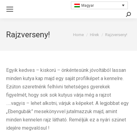
Magyar
Searc
Rajzverseny!
You are here:
Home
Hírek
Rajzverseny!
Egyik kedves – kiskorú – önkéntesünk jóvoltából lassan
minden kutya kap majd egy saját profilképet a kennelre.
Ezúton szeretnénk felhívni tehetséges gyerekek
figyelmét, hogy sok sok kutyus várja még a rajzot
…..vagyis – lehet alkotni, várjuk a képeket. A legjobbat egy
„Ebengubák” mesekönyvvel jutalmazzuk majd, amint
minden kennelen rajz látható. Reméljük ez a nyári szünet
idejére megvalósul !