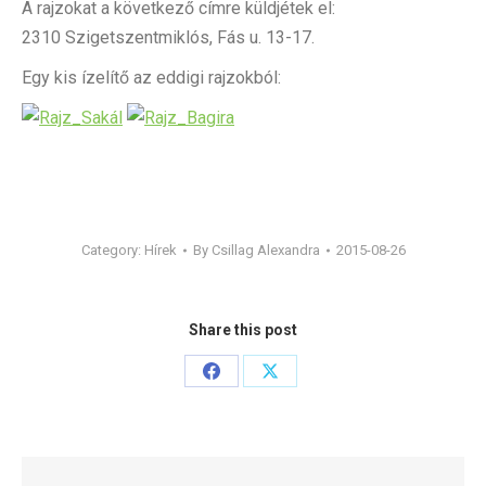
A rajzokat a következő címre küldjétek el:
2310 Szigetszentmiklós, Fás u. 13-17.
Egy kis ízelítő az eddigi rajzokból:
Category:
Hírek
By
Csillag Alexandra
2015-08-26
Share this post
Share
Share
on
on
Facebook
X