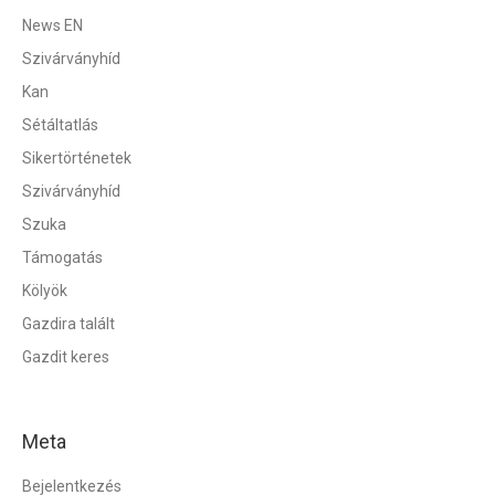
News EN
Szivárványhíd
Kan
Sétáltatlás
Sikertörténetek
Szivárványhíd
Szuka
Támogatás
Kölyök
Gazdira talált
Gazdit keres
Meta
Bejelentkezés