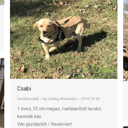
Csabi
Gazdira talált
By
Csillag Alexandra
2019-10-18
1 éves, 33 cm magas, Ivartalanított tacskó
keverék kan
Van gazdijelölt / Reserviert