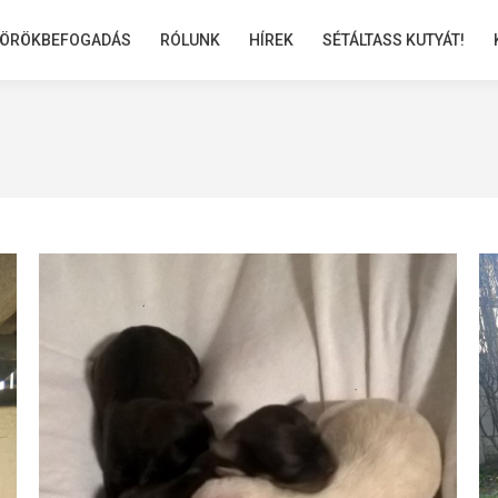
ÖRÖKBEFOGADÁS
ÖRÖKBEFOGADÁS
RÓLUNK
RÓLUNK
HÍREK
HÍREK
SÉTÁLTASS KUTYÁT!
SÉTÁLTASS KUTYÁT!