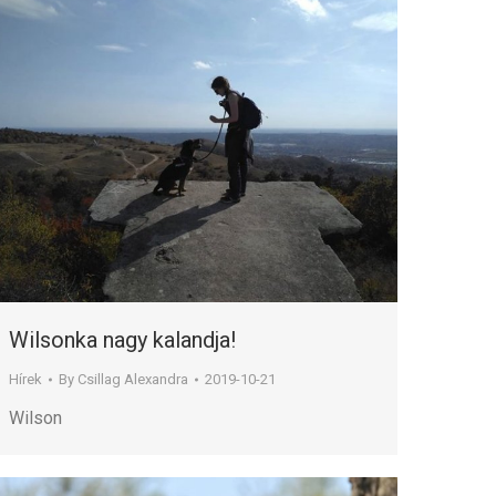
Wilsonka nagy kalandja!
Hírek
By
Csillag Alexandra
2019-10-21
Wilson