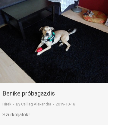
Benike próbagazdis
Hírek
By
Csillag Alexandra
2019-10-18
Szurkoljatok!