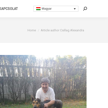
KAPCSOLAT
KAPCSOLAT
Magyar
Magyar
Search:
Search:
You are here:
Home
Article author Csillag Alexandra