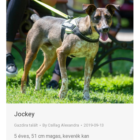
Jockey
Gazdira talált
By
Csillag Alexandra
2019-09-13
5 éves, 51 cm magas, keverék kan