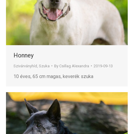
Honney
Szivárványhíd
,
Szuka
By
Csillag Alexandra
2019-09-13
10 éves, 65 cm magas, keverék szuka