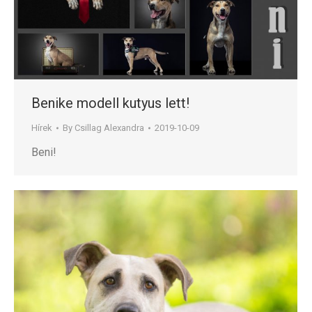
Benike modell kutyus lett!
Hírek
By
Csillag Alexandra
2019-10-09
Beni!