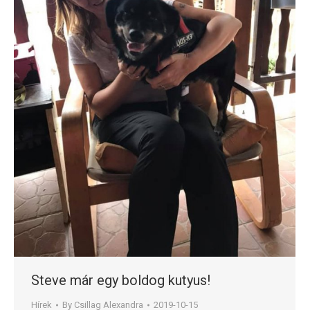
Steve már egy boldog kutyus!
Hírek
By
Csillag Alexandra
2019-10-15