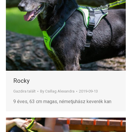
Rocky
Gazdira talált
By
Csillag Alexandra
2019-09-13
9 éves, 63 cm magas, németjuhász keverék kan