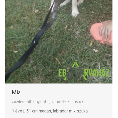
Mia
Gazdira talált
By
Csillag Alexandra
2019-09-13
1 éves, 51 cm magas, labrador mix szuka