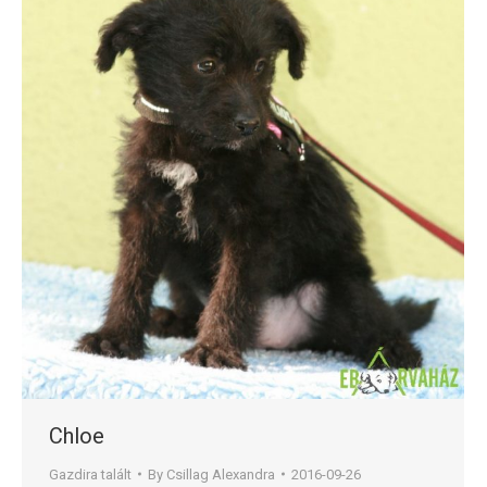
Chloe
Gazdira talált
By
Csillag Alexandra
2016-09-26