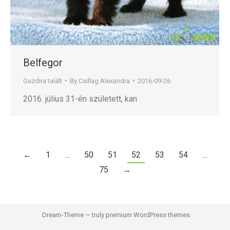
Belfegor
Gazdira talált
By
Csillag Alexandra
2016-09-26
2016. július 31-én született, kan
←
1
…
50
51
52
53
54
…
75
→
Dream-Theme — truly
premium WordPress themes