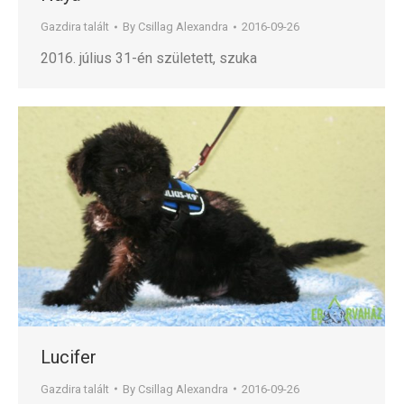
Gazdira talált
By
Csillag Alexandra
2016-09-26
2016. július 31-én született, szuka
Lucifer
Gazdira talált
By
Csillag Alexandra
2016-09-26