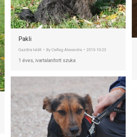
Pakli
Gazdira talált
By
Csillag Alexandra
2015-10-23
1 éves, ivartalanított szuka