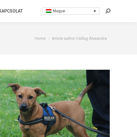
KAPCSOLAT
KAPCSOLAT
Magyar
Magyar
Search:
Search:
You are here:
Home
Article author Csillag Alexandra