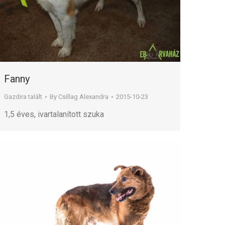
Fanny
Gazdira talált
By
Csillag Alexandra
2015-10-23
1,5 éves, ivartalanított szuka