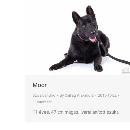
Moon
Szivárványhíd
By
Csillag Alexandra
2015-10-22
1 Comment
11 éves, 47 cm magas, ivartalanított szuka