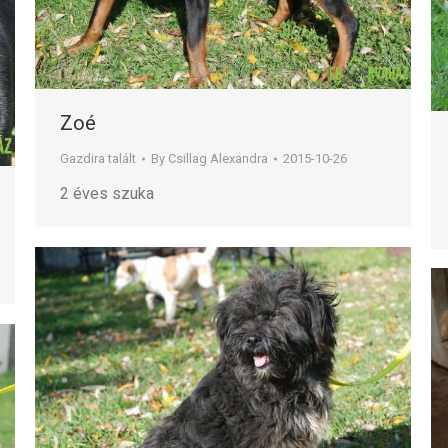
Zoé
Gazdira talált
By
Csillag Alexandra
2015-10-26
2 éves szuka