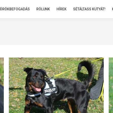
ÖRÖKBEFOGADÁS
ÖRÖKBEFOGADÁS
RÓLUNK
RÓLUNK
HÍREK
HÍREK
SÉTÁLTASS KUTYÁT!
SÉTÁLTASS KUTYÁT!