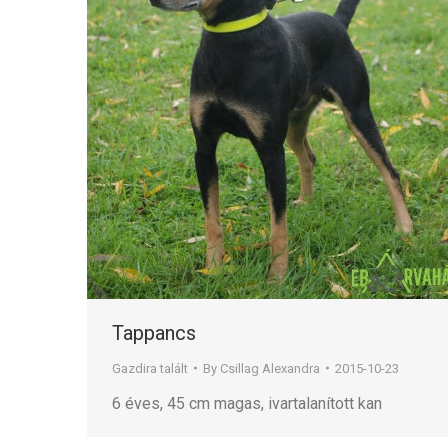
Tappancs
Gazdira talált
By
Csillag Alexandra
2015-10-23
6 éves, 45 cm magas, ivartalanított kan