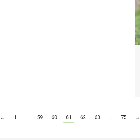
←
1
…
59
60
61
62
63
…
75