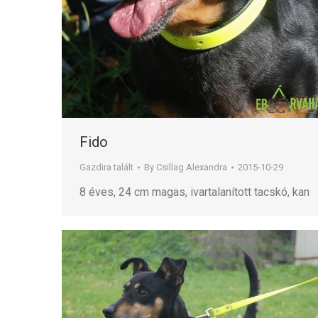
Fido
Gazdira talált
By
Csillag Alexandra
2015-10-29
8 éves, 24 cm magas, ivartalanított tacskó, kan