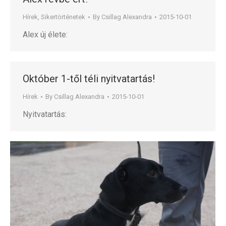
Hírek
,
Sikertörténetek
By
Csillag Alexandra
2015-10-01
Alex új élete:
Október 1-től téli nyitvatartás!
Hírek
By
Csillag Alexandra
2015-10-01
Nyitvatartás: