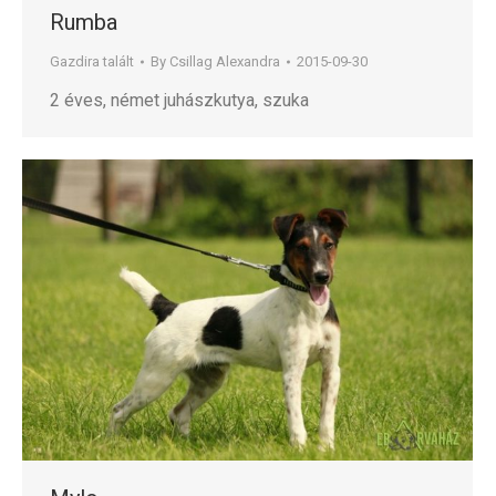
Rumba
Gazdira talált
By
Csillag Alexandra
2015-09-30
2 éves, német juhászkutya, szuka