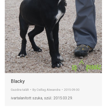
Blacky
Gazdira talált
By
Csillag Alexandra
2015-09-30
ivartalanított szuka, szül.: 2015.03.29.