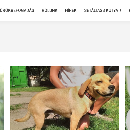
ÖRÖKBEFOGADÁS
ÖRÖKBEFOGADÁS
RÓLUNK
RÓLUNK
HÍREK
HÍREK
SÉTÁLTASS KUTYÁT!
SÉTÁLTASS KUTYÁT!