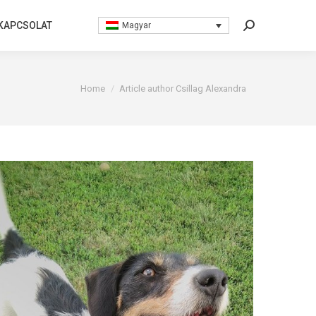
KAPCSOLAT
KAPCSOLAT
Magyar
Magyar
Search:
Search:
You are here:
Home
Article author Csillag Alexandra