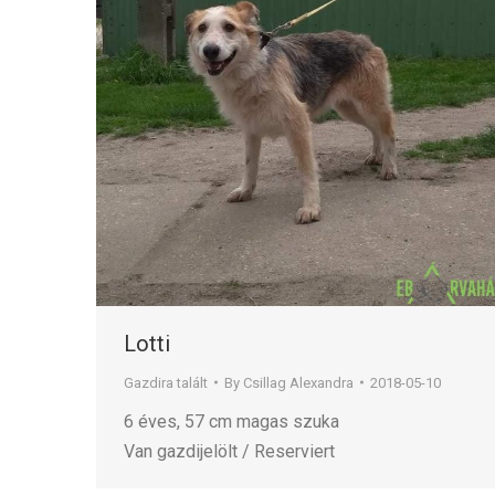
Lotti
Gazdira talált
By
Csillag Alexandra
2018-05-10
6 éves, 57 cm magas szuka
Van gazdijelölt / Reserviert