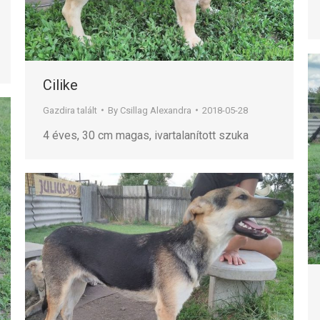
Cilike
Gazdira talált
By
Csillag Alexandra
2018-05-28
4 éves, 30 cm magas, ivartalanított szuka