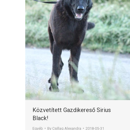
Közvetített Gazdikereső Sirius
Black!
Egyéb
By
Csillag Alexandra
2018-05-31