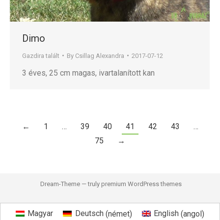
Dimo
Gazdira talált
By
Csillag Alexandra
2017-07-12
3 éves, 25 cm magas, ivartalanított kan
←
1
…
39
40
41
42
43
…
75
→
Dream-Theme — truly
premium WordPress themes
Magyar
Deutsch
(
német
)
English
(
angol
)