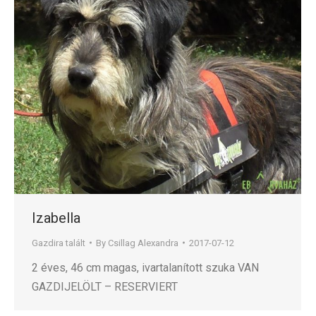
Izabella
Gazdira talált
By
Csillag Alexandra
2017-07-12
2 éves, 46 cm magas, ivartalanított szuka VAN
GAZDIJELÖLT – RESERVIERT