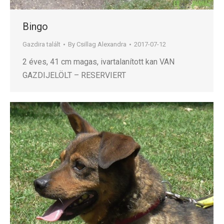
Bingo
Gazdira talált
By
Csillag Alexandra
2017-07-12
2 éves, 41 cm magas, ivartalanított kan VAN
GAZDIJELÖLT – RESERVIERT