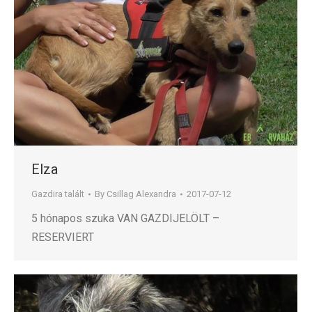
Elza
Gazdira talált
By
Csillag Alexandra
2017-07-12
5 hónapos szuka VAN GAZDIJELÖLT –
RESERVIERT