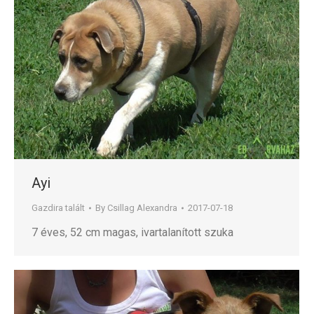
Ayi
Gazdira talált
By
Csillag Alexandra
2017-07-18
7 éves, 52 cm magas, ivartalanított szuka