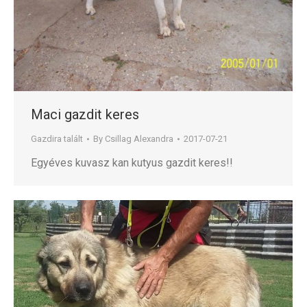
Maci gazdit keres
Gazdira talált
By
Csillag Alexandra
2017-07-21
Egyéves kuvasz kan kutyus gazdit keres!!