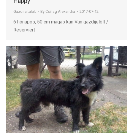
Happy
Gazdira talált
By
Csillag Alexandra
2017-07-12
6 hónapos, 50 cm magas kan Van gazdijelölt /
Reserviert