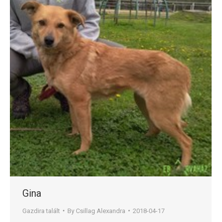
Gina
Gazdira talált
By
Csillag Alexandra
2018-04-17