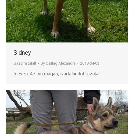
Sidney
Gazdira talált
By
Csillag Alexandra
2018-04-03
5 éves, 47 cm magas, ivartalanított szuka