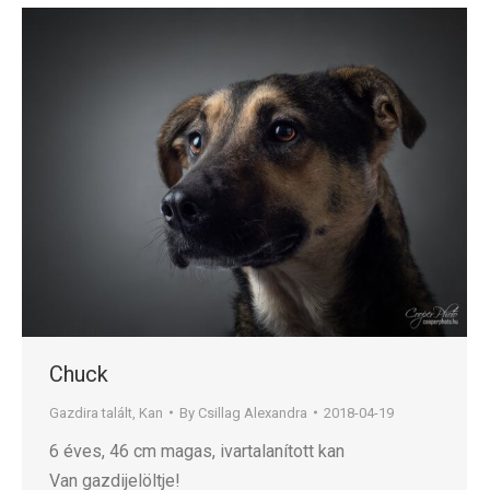
Chuck
Gazdira talált
,
Kan
By
Csillag Alexandra
2018-04-19
6 éves, 46 cm magas, ivartalanított kan
Van gazdijelöltje!