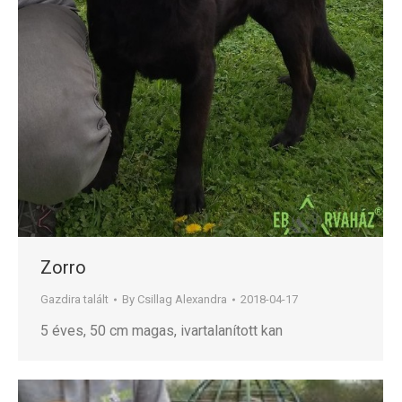
Zorro
Gazdira talált
By
Csillag Alexandra
2018-04-17
5 éves, 50 cm magas, ivartalanított kan