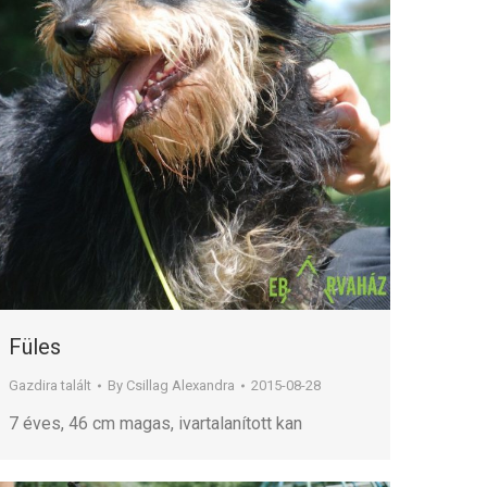
Füles
Gazdira talált
By
Csillag Alexandra
2015-08-28
7 éves, 46 cm magas, ivartalanított kan