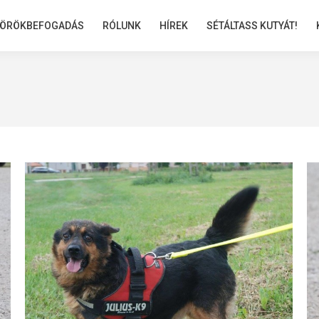
ÖRÖKBEFOGADÁS
ÖRÖKBEFOGADÁS
RÓLUNK
RÓLUNK
HÍREK
HÍREK
SÉTÁLTASS KUTYÁT!
SÉTÁLTASS KUTYÁT!