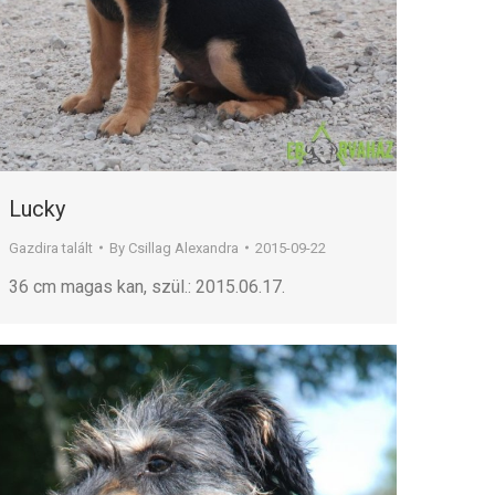
Lucky
Gazdira talált
By
Csillag Alexandra
2015-09-22
36 cm magas kan, szül.: 2015.06.17.