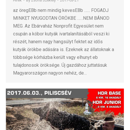
Hírek
By
Zsófia Székely
2017-03-21
az öregEBb nem mindig kevesEBb …… FOGADJ
MINKET NYUGODTAN ÖRÖKBE ……NEM BÁNOD
MEG. Az Ebárvaház Nonprofit Egyesület nem
csupán a kóbor kutyák ivartalanításából veszi ki
részét, hanem nagy hangsúlyt fektet az idős
kutyák örökbe adására is. Ezeknek az állatoknak a
többsége kórházba került vagy elhunyt eb
tulajdonosok öröksége. Új gazdához juttatásuk
Magyarországon nagyon nehéz, de…