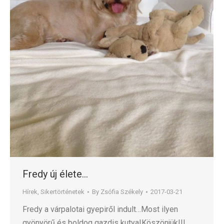
Fredy új élete…
Hírek
,
Sikertörténetek
By
Zsófia Székely
2017-03-21
Fredy a várpalotai gyepiről indult…Most ilyen
gyönyörű és boldog gazdis kutya!Köszönjük!!!