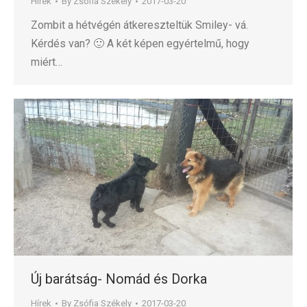
Hírek
By
Zsófia Székely
2017-03-20
Zombit a hétvégén átkereszteltük Smiley- vá.
Kérdés van? 🙂 A két képen egyértelmű, hogy
miért…
Új barátság- Nomád és Dorka
Hírek
By
Zsófia Székely
2017-03-20