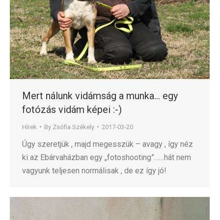
Mert nálunk vidámság a munka… egy
fotózás vidám képei :-)
Hírek
By
Zsófia Székely
2017-03-20
Úgy szeretjük , majd megesszük – avagy , így néz
ki az Ebárvaházban egy „fotoshooting”……hát nem
vagyunk teljesen normálisak , de ez így jó!