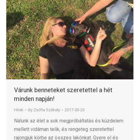
Várunk benneteket szeretettel a hét
minden napján!
Hírek
By
Zsófia Székely
2017-03-23
Nálunk az élet a sok megpróbáltatás és küzdelem
mellett vidáman telik, és rengeteg szeretettel
rajongjuk körbe az összes lakónkat. Gyere el és