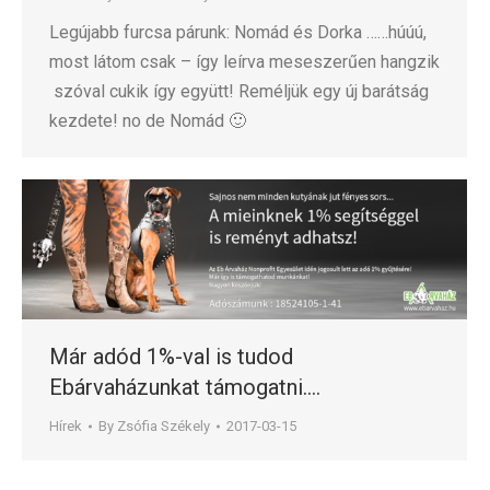
Legújabb furcsa párunk: Nomád és Dorka ……húúú,
most látom csak – így leírva meseszerűen hangzik
szóval cukik így együtt! Reméljük egy új barátság
kezdete! no de Nomád 🙂
Már adód 1%-val is tudod
Ebárvaházunkat támogatni….
Hírek
By
Zsófia Székely
2017-03-15