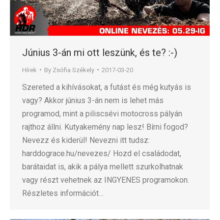
Június 3-án mi ott leszünk, és te? :-)
Hírek
By
Zsófia Székely
2017-03-20
Szereted a kihívásokat, a futást és még kutyás is
vagy? Akkor június 3-án nem is lehet más
programod, mint a piliscsévi motocross pályán
rajthoz állni. Kutyakemény nap lesz! Bírni fogod?
Nevezz és kiderül! Nevezni itt tudsz:
harddograce.hu/nevezes/ Hozd el családodat,
barátaidat is, akik a pálya mellett szurkolhatnak
vagy részt vehetnek az INGYENES programokon.
Részletes információt…