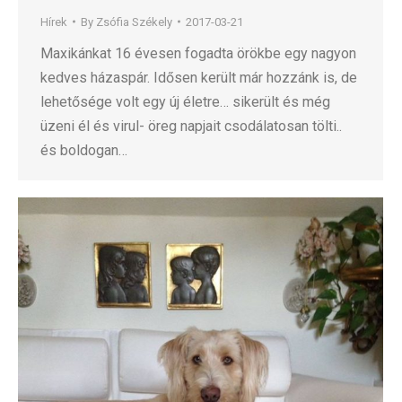
Hírek
By
Zsófia Székely
2017-03-21
Maxikánkat 16 évesen fogadta örökbe egy nagyon
kedves házaspár. Idősen került már hozzánk is, de
lehetősége volt egy új életre… sikerült és még
üzeni él és virul- öreg napjait csodálatosan tölti..
és boldogan…