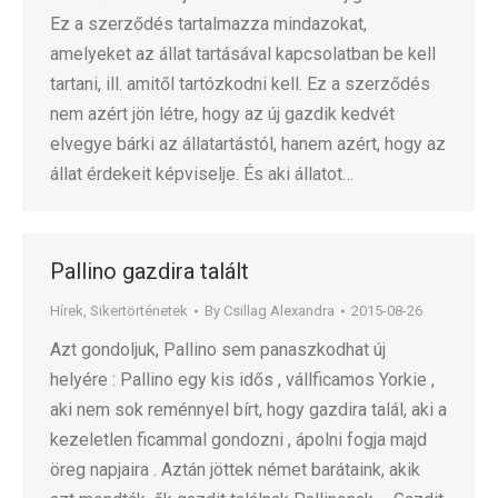
Ez a szerződés tartalmazza mindazokat,
amelyeket az állat tartásával kapcsolatban be kell
tartani, ill. amitől tartózkodni kell. Ez a szerződés
nem azért jön létre, hogy az új gazdik kedvét
elvegye bárki az állatartástól, hanem azért, hogy az
állat érdekeit képviselje. És aki állatot…
Pallino gazdira talált
Hírek
,
Sikertörténetek
By
Csillag Alexandra
2015-08-26
Azt gondoljuk, Pallino sem panaszkodhat új
helyére : Pallino egy kis idős , vállficamos Yorkie ,
aki nem sok reménnyel bírt, hogy gazdira talál, aki a
kezeletlen ficammal gondozni , ápolni fogja majd
öreg napjaira . Aztán jöttek német barátaink, akik