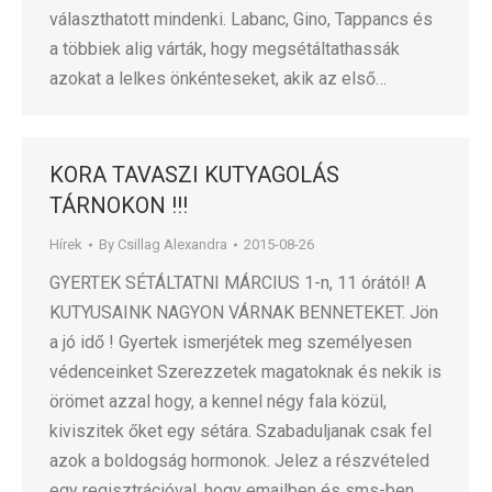
választhatott mindenki. Labanc, Gino, Tappancs és
a többiek alig várták, hogy megsétáltathassák
azokat a lelkes önkénteseket, akik az első…
KORA TAVASZI KUTYAGOLÁS
TÁRNOKON !!!
Hírek
By
Csillag Alexandra
2015-08-26
GYERTEK SÉTÁLTATNI MÁRCIUS 1-n, 11 órától! A
KUTYUSAINK NAGYON VÁRNAK BENNETEKET. Jön
a jó idő ! Gyertek ismerjétek meg személyesen
védenceinket Szerezzetek magatoknak és nekik is
örömet azzal hogy, a kennel négy fala közül,
kiviszitek őket egy sétára. Szabaduljanak csak fel
azok a boldogság hormonok. Jelez a részvételed
egy regisztrációval, hogy emailben és sms-ben