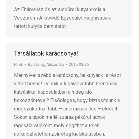
Az Ebárvaház és az alsóőrsi kutyaiskola a
Veszprémi Állatvédő Egyesület meghívására
tartott kutyás bemutatót.
Társállatok karácsonya!
Hírek
By
Csillag Alexandra
2015-08-26
Mennyivel szebb a karácsony, ha kutyánk is részt
vehet benne! De mik a legalapvetőbb teendőink
kutyánkkal kapcsolatban a hideg idő
beköszöntével? Elsődleges, hogy biztosítsunk a
megszokottnál több – energiában dús – eledelt!
Sokan a tápok mellé száraz pékárut adnak
rágcsálnivalóként, mely segíthet a télen
nélkülözhetetlen zsírréteg kialakulásában,