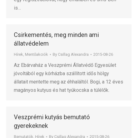
is…
Csirkementés, meg minden ami
állatvédelem
Hírek
,
Mentőakciók
By
Csillag Alexandra
2015-08-26
Az Ebárvaház a Veszprémi Állatvédő Egyesület
jóvoltából egy kórházba szállított idős hölgy
állatait mentette meg az éhhaláltól. Bogi, a 12 éves
magányos kutyus és hat tyúkocska a túlélők.
Veszprémi kutyás bemutató
gyerekeknek
Bemutatók
,
Hírek
By
Csillag Alexandra
2015-08-26