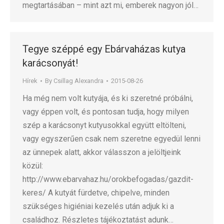
megtartásában – mint azt mi, emberek nagyon jól…
Tegye széppé egy Ebárvaházas kutya
karácsonyát!
Hírek
By
Csillag Alexandra
2015-08-26
Ha még nem volt kutyája, és ki szeretné próbálni,
vagy éppen volt, és pontosan tudja, hogy milyen
szép a karácsonyt kutyusokkal együtt eltölteni,
vagy egyszerűen csak nem szeretne egyedül lenni
az ünnepek alatt, akkor válasszon a jelöltjeink
közül:
http://www.ebarvahaz.hu/orokbefogadas/gazdit-
keres/ A kutyát fürdetve, chipelve, minden
szükséges higiéniai kezelés után adjuk ki a
családhoz. Részletes tájékoztatást adunk…