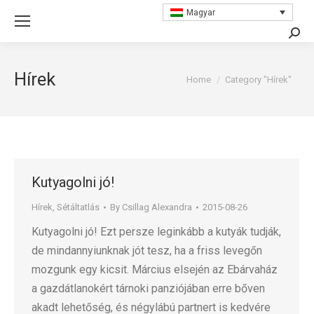
Magyar
Searc
Hírek
You are here:
Home
Category "Hírek"
Kutyagolni jó!
Hírek
,
Sétáltatlás
By
Csillag Alexandra
2015-08-26
Kutyagolni jó! Ezt persze leginkább a kutyák tudják,
de mindannyiunknak jót tesz, ha a friss levegőn
mozgunk egy kicsit. Március elsején az Ebárvaház
a gazdátlanokért tárnoki panziójában erre bőven
akadt lehetőség, és négylábú partnert is kedvére