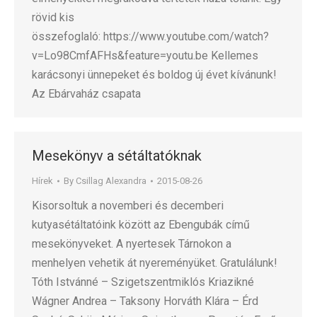
rövid kis
összefoglaló: https://www.youtube.com/watch?
v=Lo98CmfAFHs&feature=youtu.be Kellemes
karácsonyi ünnepeket és boldog új évet kívánunk!
Az Ebárvaház csapata
Mesekönyv a sétáltatóknak
Hírek
By
Csillag Alexandra
2015-08-26
Kisorsoltuk a novemberi és decemberi
kutyasétáltatóink között az Ebengubák című
mesekönyveket. A nyertesek Tárnokon a
menhelyen vehetik át nyereményüket. Gratulálunk!
Tóth Istvánné – Szigetszentmiklós Kriazikné
Wágner Andrea – Taksony Horváth Klára – Érd