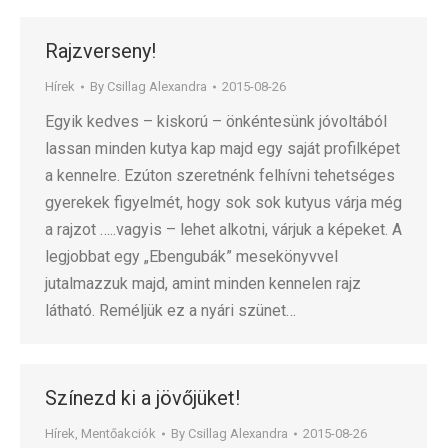
Rajzverseny!
Hírek
By
Csillag Alexandra
2015-08-26
Egyik kedves – kiskorú – önkéntesünk jóvoltából
lassan minden kutya kap majd egy saját profilképet
a kennelre. Ezúton szeretnénk felhívni tehetséges
gyerekek figyelmét, hogy sok sok kutyus várja még
a rajzot …..vagyis – lehet alkotni, várjuk a képeket. A
legjobbat egy „Ebengubák” mesekönyvvel
jutalmazzuk majd, amint minden kennelen rajz
látható. Reméljük ez a nyári szünet…
Színezd ki a jövőjüket!
Hírek
,
Mentőakciók
By
Csillag Alexandra
2015-08-26