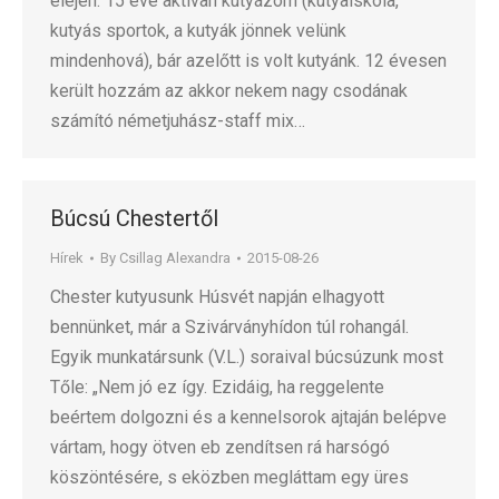
elején. 15 éve aktívan kutyázom (kutyaiskola,
kutyás sportok, a kutyák jönnek velünk
mindenhová), bár azelőtt is volt kutyánk. 12 évesen
került hozzám az akkor nekem nagy csodának
számító németjuhász-staff mix…
Búcsú Chestertől
Hírek
By
Csillag Alexandra
2015-08-26
Chester kutyusunk Húsvét napján elhagyott
bennünket, már a Szivárványhídon túl rohangál.
Egyik munkatársunk (V.L.) soraival búcsúzunk most
Tőle: „Nem jó ez így. Ezidáig, ha reggelente
beértem dolgozni és a kennelsorok ajtaján belépve
vártam, hogy ötven eb zendítsen rá harsógó
köszöntésére, s eközben megláttam egy üres