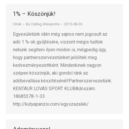
1% – Köszönjük!
Hírek
By
Csillag Alexandra
2015-08-26
Egyesületünk idén még sajnos nem jogosult az
adó 1 %-ok gyűjtésére, viszont mégis tudtok
nekünk segíteni ilyen módon is, mégpedig úgy,
hogy partnerszervezetünket jelölitek meg
kedvezményezettként. Mindenkinek nagyon
szépen köszönjük, aki gondol ránk az
adóbevallása készítésénél!Partnerszervezetünk:
KENTAUR LOVAS SPORT KLUBAdószám:
18685578-1-33
http://kutyapanzio.com/egyszazalek/