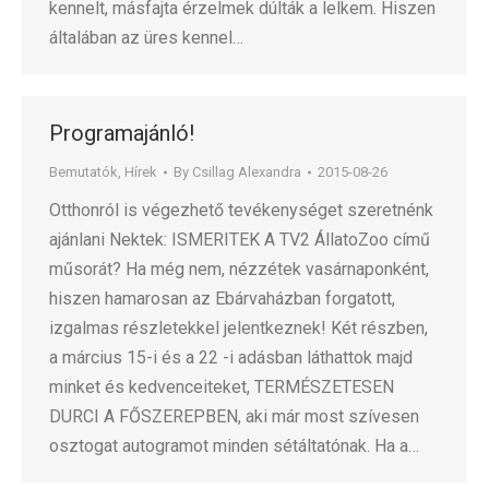
kennelt, másfajta érzelmek dúlták a lelkem. Hiszen
általában az üres kennel…
Programajánló!
Bemutatók
,
Hírek
By
Csillag Alexandra
2015-08-26
Otthonról is végezhető tevékenységet szeretnénk
ajánlani Nektek: ISMERITEK A TV2 ÁllatoZoo című
műsorát? Ha még nem, nézzétek vasárnaponként,
hiszen hamarosan az Ebárvaházban forgatott,
izgalmas részletekkel jelentkeznek! Két részben,
a március 15-i és a 22 -i adásban láthattok majd
minket és kedvenceiteket, TERMÉSZETESEN
DURCI A FŐSZEREPBEN, aki már most szívesen
osztogat autogramot minden sétáltatónak. Ha a…