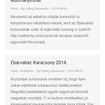
Adományvonal
Hírek
By
Csillag Alexandra
2015-08-26
Mostantól az adhat.hu oldalán keresztül is
kényelmesen elküldheti nekünk, amit az Ebárvaház
kutyusainak szán. A legkisebb összeg is számít!
http://adhat.hu/szervezet/eb-arvahaz-nonprofit-
egyesulet Köszönjük.
Ebárvaház Karácsony 2014.
Hírek
,
Sétáltatlás
By
Csillag Alexandra
2015-08-26
Köszönjük (a kutyusok nevében is), hogy ilyen
sokan eljöttetek a karácsonyi találkozónkra!
Négylábú barátainkkal együtt nagyon jól éreztük
magunkat, reméljük, Ti is kedves emlékekkel, jó
élményekkel megrakodva tértetek haza tőlünk. Egy