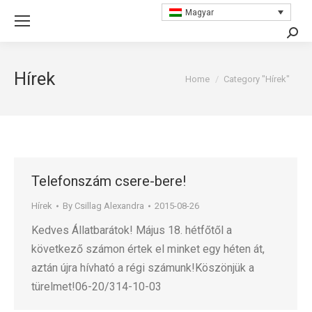
Magyar
Searc
Hírek
You are here:
Home
Category "Hírek"
Telefonszám csere-bere!
Hírek
By
Csillag Alexandra
2015-08-26
Kedves Állatbarátok! Május 18. hétfőtől a
következő számon értek el minket egy héten át,
aztán újra hívható a régi számunk!Köszönjük a
türelmet!06-20/314-10-03