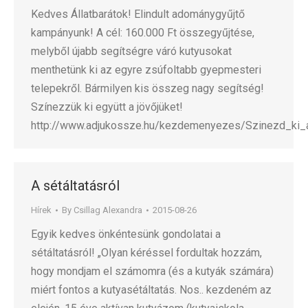
Kedves Állatbarátok! Elindult adománygyűjtő
kampányunk! A cél: 160.000 Ft összegyűjtése,
melyből újabb segítségre váró kutyusokat
menthetünk ki az egyre zsúfoltabb gyepmesteri
telepekről. Bármilyen kis összeg nagy segítség!
Színezzük ki együtt a jövőjüket!
http://www.adjukossze.hu/kezdemenyezes/Szinezd_ki_a
A sétáltatásról
Hírek
By
Csillag Alexandra
2015-08-26
Egyik kedves önkéntesünk gondolatai a
sétáltatásról! „Olyan kéréssel fordultak hozzám,
hogy mondjam el számomra (és a kutyák számára)
miért fontos a kutyasétáltatás. Nos.. kezdeném az