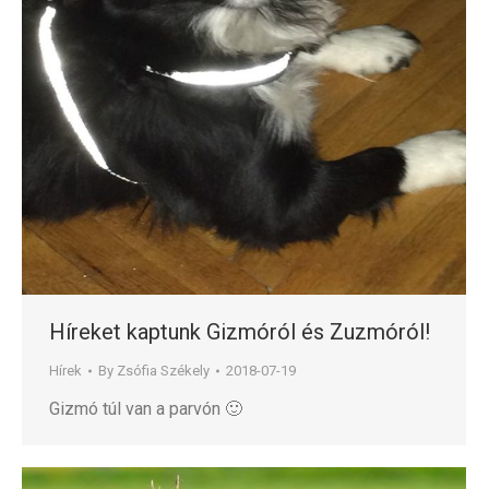
Híreket kaptunk Gizmóról és Zuzmóról!
Hírek
By
Zsófia Székely
2018-07-19
Gizmó túl van a parvón 🙂