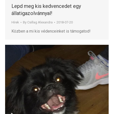
Lepd meg kis kedvencedet egy
állatigazolvánnyal!
Hírek
By
Csillag Alexandra
2018-07-20
Közben a mi kis védenceinket is támogatod!