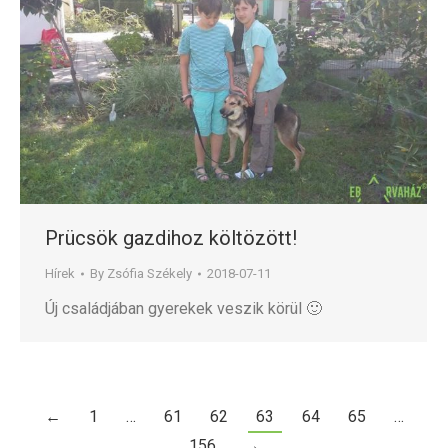
Prücsök gazdihoz költözött!
Hírek
By
Zsófia Székely
2018-07-11
Új családjában gyerekek veszik körül 🙂
←
1
…
61
62
63
64
65
…
156
→