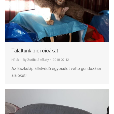
Találtunk pici cicákat!
Hírek
By
Zsófia Székely
2018-07-12
Az Eszkuláp állatvédő egyesület vette gondozása
alá őket!