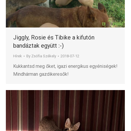
Jiggly, Rosie és Tibike a kifutón
bandáztak együtt :-)
Hírek
By
Zsófia Székely
2018-07-12
Kukkantsd meg őket, igazi energikus egyéniségek!
Mindhárman gazdikeresők!