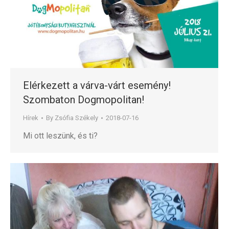
Elérkezett a várva-várt esemény!
Szombaton Dogmopolitan!
Hírek
By
Zsófia Székely
2018-07-16
Mi ott leszünk, és ti?