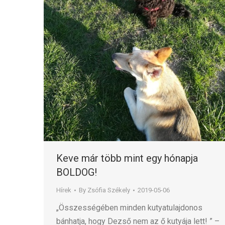
Keve már több mint egy hónapja
BOLDOG!
Hírek
By
Zsófia Székely
2019-05-06
„Összességében minden kutyatulajdonos
bánhatja, hogy Dezső nem az ő kutyája lett! ” –