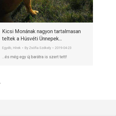
Kicsi Monának nagyon tartalmasan
teltek a Húsvéti Ünnepek…
Egyéb
,
Hírek
By
Zsófia Székely
2019-04-23
…és még egy új barátra is szert tett!
→