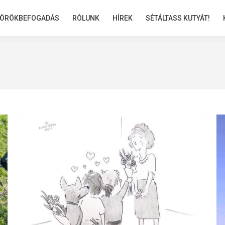
ÖRÖKBEFOGADÁS
ÖRÖKBEFOGADÁS
RÓLUNK
RÓLUNK
HÍREK
HÍREK
SÉTÁLTASS KUTYÁT!
SÉTÁLTASS KUTYÁT!