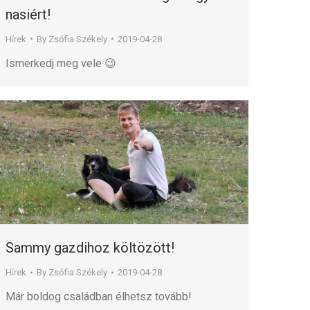
nasiért!
Hírek
By
Zsófia Székely
2019-04-28
Ismerkedj meg vele 😉
Sammy gazdihoz költözött!
Hírek
By
Zsófia Székely
2019-04-28
Már boldog családban élhetsz tovább!