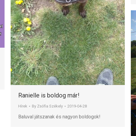
Ranielle is boldog már!
Hírek
By
Zsófia Székely
2019-04-28
Baluval játszanak és nagyon boldogok!