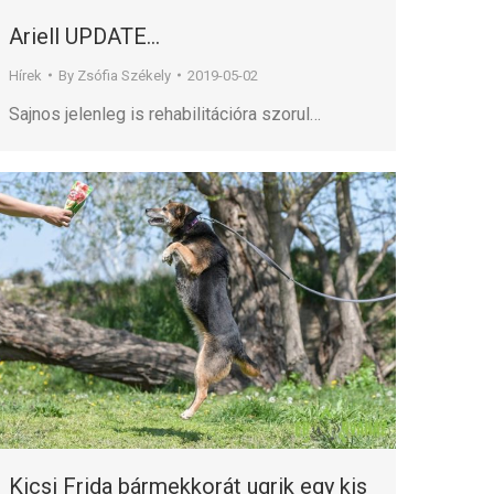
Ariell UPDATE…
Hírek
By
Zsófia Székely
2019-05-02
Sajnos jelenleg is rehabilitációra szorul…
Kicsi Frida bármekkorát ugrik egy kis