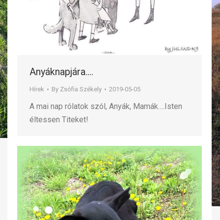
Anyáknapjára….
Hírek
By
Zsófia Székely
2019-05-05
A mai nap rólatok szól, Anyák, Mamák….Isten
éltessen Titeket!