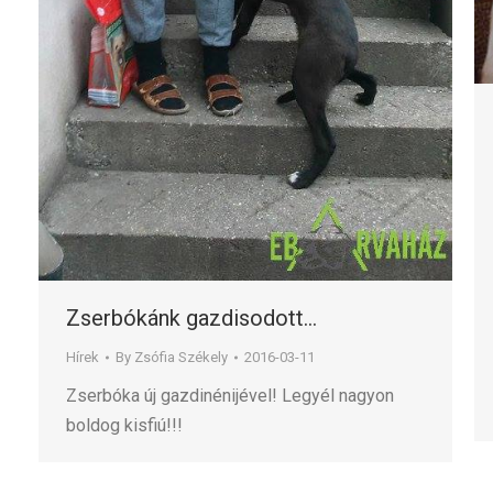
Zserbókánk gazdisodott…
Hírek
By
Zsófia Székely
2016-03-11
Zserbóka új gazdinénijével! Legyél nagyon
boldog kisfiú!!!