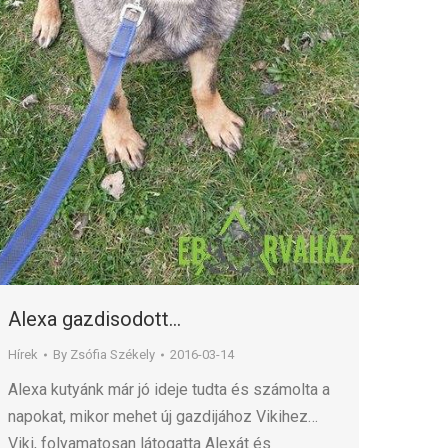
Alexa gazdisodott…
Hírek
By
Zsófia Székely
2016-03-14
Alexa kutyánk már jó ideje tudta és számolta a
napokat, mikor mehet új gazdijához Vikihez…
Viki, folyamatosan látogatta Alexát és