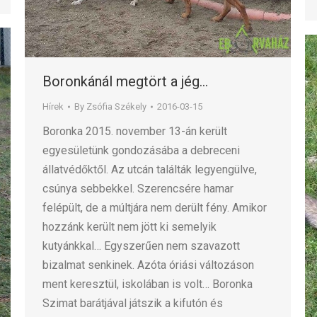
Boronkánál megtört a jég…
Hírek
By
Zsófia Székely
2016-03-15
Boronka 2015. november 13-án került
egyesületünk gondozásába a debreceni
állatvédőktől. Az utcán találták legyengülve,
csúnya sebbekkel. Szerencsére hamar
felépült, de a múltjára nem derült fény. Amikor
hozzánk került nem jött ki semelyik
kutyánkkal… Egyszerűen nem szavazott
bizalmat senkinek. Azóta óriási változáson
ment keresztül, iskolában is volt… Boronka
Szimat barátjával játszik a kifutón és