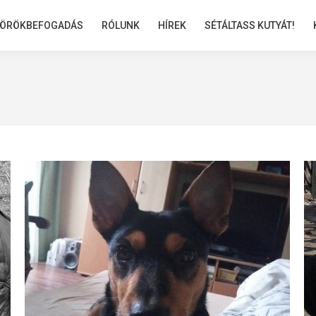
ÖRÖKBEFOGADÁS
ÖRÖKBEFOGADÁS
RÓLUNK
RÓLUNK
HÍREK
HÍREK
SÉTÁLTASS KUTYÁT!
SÉTÁLTASS KUTYÁT!