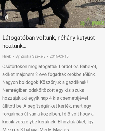
Látogatóban voltunk, néhány kutyust
hoztunk…
Hírek
By
Zsófia Székely
2016-03-15
Csütörtökön meglátogattuk Lordot és Babe-et,
akiket majdnem 2 éve fogadtak örökbe tőlünk.
Nagyon boldogok!Köszönjük a gazdiknak!
Nemrégiben odaköltözött egy kis szuka
hozzájuk,aki egyik nap 4 kis csemetéjével
állított be..A segítségünket kérték, mert egy
forgalmas út van a közelben, félő volt hogy a
kicsik veszélybe kerülnek. Elhoztuk őket, így
Mézi és 3 babája, Medy, Maja és…