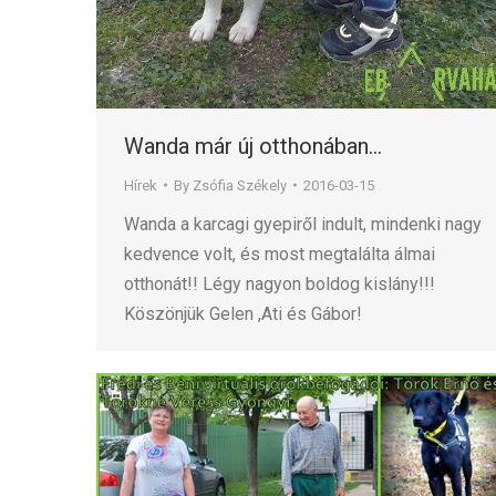
Wanda már új otthonában…
Hírek
By
Zsófia Székely
2016-03-15
Wanda a karcagi gyepiről indult, mindenki nagy
kedvence volt, és most megtalálta álmai
otthonát!! Légy nagyon boldog kislány!!!
Köszönjük Gelen ,Ati és Gábor!