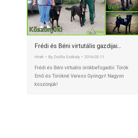
Frédi és Béni virtutális gazdijai…
Hírek
By
Zsófia Székely
2016-03-11
Frédi és Béni virtuális örökbefogadói: Török
Ernő és Törökné Veress Gyöngyi! Nagyon
köszönjük!