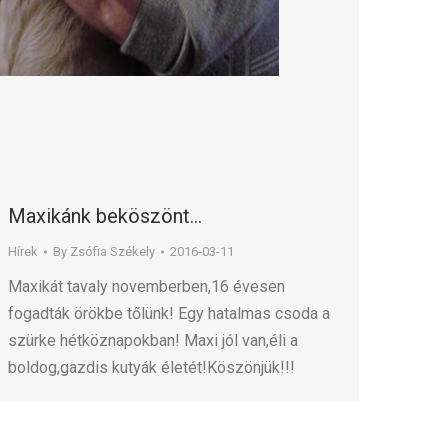
Maxikánk beköszönt…
Hírek
By
Zsófia Székely
2016-03-11
Maxikát tavaly novemberben,16 évesen
fogadták örökbe tőlünk! Egy hatalmas csoda a
szürke hétköznapokban! Maxi jól van,éli a
boldog,gazdis kutyák életét!Köszönjük!!!