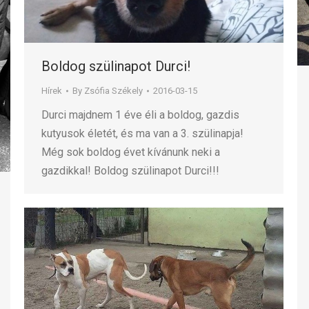
Boldog szülinapot Durci!
Hírek
By
Zsófia Székely
2016-03-15
Durci majdnem 1 éve éli a boldog, gazdis
kutyusok életét, és ma van a 3. szülinapja!
Még sok boldog évet kívánunk neki a
gazdikkal! Boldog szülinapot Durci!!!