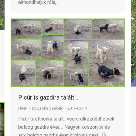
elmondhatjuk róla,…
Picúr is gazdira talált…
Hírek
By
Zsófia Székely
2016-03-14
Picúr új otthonra talált.. végre elkezdődhetnek
boldog gazdis évei…. Nagyon köszönjük és
sok boldog gazdis évet kívánunk neki… Új