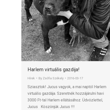
Harlem virtuális gazdija!
Hírek
By
Zsófia Székely
2016-03-17
Sziasztok! Jucus vagyok, a mai naptól Harlem
virtuális gazdája. Szeretnék hozzájárulni havi
3000 Ft-tal Harlem ellátásához. Üdvözlettel,
Jucus Köszönjük Jucus !!!