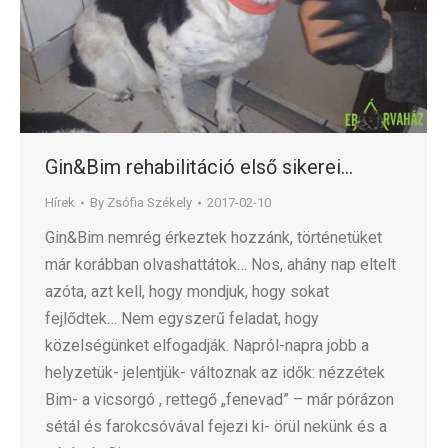
Gin&Bim rehabilitáció első sikerei…
Hírek
By
Zsófia Székely
2017-02-10
Gin&Bim nemrég érkeztek hozzánk, történetüket
már korábban olvashattátok… Nos, ahány nap eltelt
azóta, azt kell, hogy mondjuk, hogy sokat
fejlődtek… Nem egyszerű feladat, hogy
közelségünket elfogadják. Napról-napra jobb a
helyzetük- jelentjük- változnak az idők: nézzétek
Bim- a vicsorgó , rettegő „fenevad” – már pórázon
sétál és farokcsóvával fejezi ki- örül nekünk és a