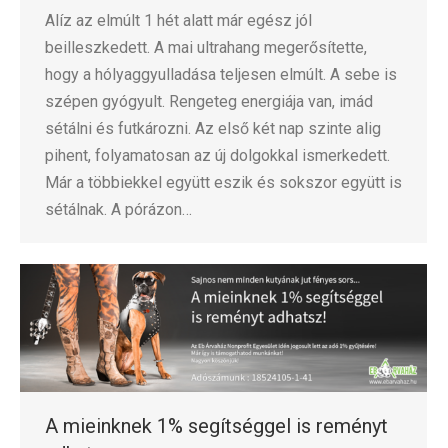
Alíz az elmúlt 1 hét alatt már egész jól
beilleszkedett. A mai ultrahang megerősítette,
hogy a hólyaggyulladása teljesen elmúlt. A sebe is
szépen gyógyult. Rengeteg energiája van, imád
sétálni és futkározni. Az első két nap szinte alig
pihent, folyamatosan az új dolgokkal ismerkedett.
Már a többiekkel együtt eszik és sokszor együtt is
sétálnak. A pórázon…
A mieinknek 1% segítséggel is reményt