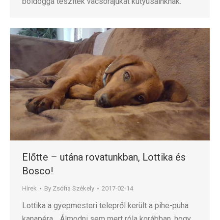
boldoggá teszitek vacsorájukat kutyusainknak.
Előtte – utána rovatunkban, Lottika és
Bosco!
Hírek
By
Zsófia Székely
2017-02-14
Lottika a gyepmesteri telepről került a pihe-puha
kanapéra… Álmodni sem mert róla korábban, hogy