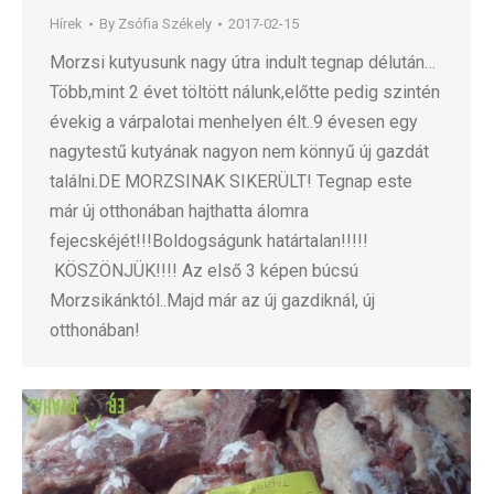
Hírek
By
Zsófia Székely
2017-02-15
Morzsi kutyusunk nagy útra indult tegnap délután…
Több,mint 2 évet töltött nálunk,előtte pedig szintén
évekig a várpalotai menhelyen élt..9 évesen egy
nagytestű kutyának nagyon nem könnyű új gazdát
találni.DE MORZSINAK SIKERÜLT! Tegnap este
már új otthonában hajthatta álomra
fejecskéjét!!!Boldogságunk határtalan!!!!!
KÖSZÖNJÜK!!!! Az első 3 képen búcsú
Morzsikánktól..Majd már az új gazdiknál, új
otthonában!