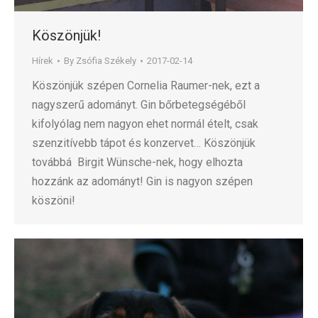
Köszönjük!
Hírek
By
Zsófia Székely
2017-02-14
Köszönjük szépen Cornelia Raumer-nek, ezt a
nagyszerű adományt. Gin bőrbetegségéből
kifolyólag nem nagyon ehet normál ételt, csak
szenzitívebb tápot és konzervet… Köszönjük
továbbá Birgit Wünsche-nek, hogy elhozta
hozzánk az adományt! Gin is nagyon szépen
köszöni!