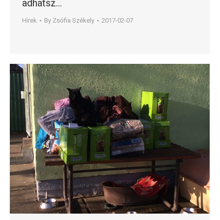
adhatsz…
Hírek
By
Zsófia Székely
2017-02-07