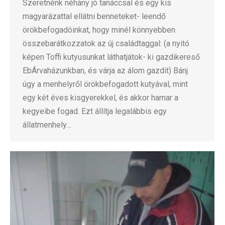
Szeretnénk néhány jó tanáccsal és egy kis
magyarázattal ellátni benneteket- leendő
örökbefogadóinkat, hogy minél könnyebben
összebarátkozzatok az új családtaggal: (a nyitó
képen Toffi kutyusunkat láthatjátok- ki gazdikereső
EbÁrvaházunkban, és várja az álom gazdit) Bánj
úgy a menhelyről örökbefogadott kutyával, mint
egy két éves kisgyerekkel, és akkor hamar a
kegyeibe fogad. Ezt állítja legalábbis egy
állatmenhely…