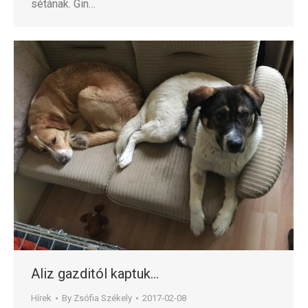
sétának. Gin…
Aliz gazditól kaptuk…
Hírek
By
Zsófia Székely
2017-02-08