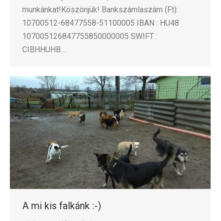
munkánkat!Köszönjük! Bankszámlaszám (Ft):
10700512-68477558-51100005 IBAN : HU48
107005126847755850000005 SWIFT :
CIBHHUHB…
A mi kis falkánk :-)