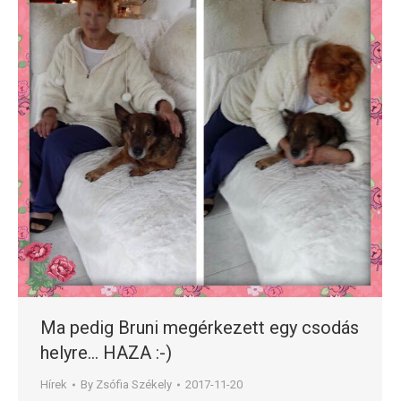
Ma pedig Bruni megérkezett egy csodás
helyre… HAZA :-)
Hírek
By
Zsófia Székely
2017-11-20