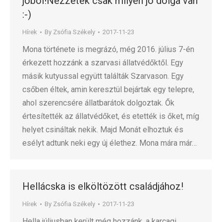
jóból!Nézzétek csak milyen jó dolga van
:-)
Hírek
By
Zsófia Székely
2017-11-23
Mona története is megrázó, még 2016. július 7-én
érkezett hozzánk a szarvasi állatvédőktől. Egy
másik kutyussal együtt találták Szarvason. Egy
csőben éltek, amin keresztül bejártak egy telepre,
ahol szerencsére állatbarátok dolgoztak. Ők
értesítették az állatvédőket, és etették is őket, míg
helyet csináltak nekik. Majd Monát elhoztuk és
esélyt adtunk neki egy új élethez. Mona mára már…
Hellácska is elköltözött családjához!
Hírek
By
Zsófia Székely
2017-11-23
Hella júliusban került még hozzánk, a karcagi