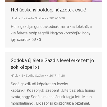
Hellácska is boldog, nézzétek csak!
Hírek
By
Zsófia Székely
2017-11-28
Hella gazdijai gondoskodnak már a kis lélekről, a
kis fekete szépségről! Nagyon köszönjük, hogy
így szeretik őt! <3
Sodóka új élete!Gazdis levél érkezett jó
sok képpel :-)
Hírek
By
Zsófia Székely
2017-11-28
Sodó gazdiktól képeket és levelet
kaptunk! Köszönjük szépen! „Eltelt az első hónap
azóta, hogy Sodó a mi családunk tagja lett. Mit is
mondhatnánk… Először is köszönjük a bizalmat,