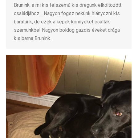
Brunink, a mi kis félszemű kis öregünk elköltözött
családjához… Nagyon fogsz nekünk hiányozni kis
barátunk, de ezek a képek könnyeket csaltak
szemünkbe! Nagyon boldog gazdis éveket drága
kis barna Brunink….