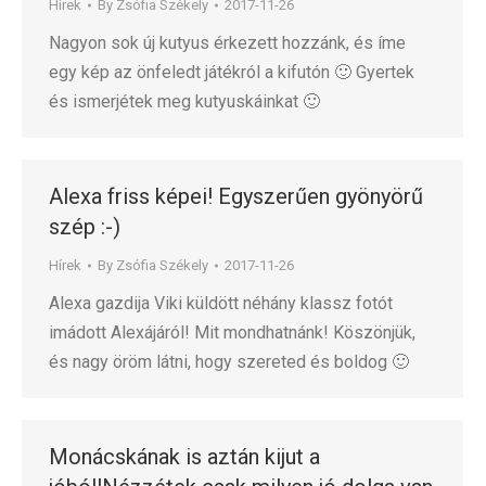
Hírek
By
Zsófia Székely
2017-11-26
Nagyon sok új kutyus érkezett hozzánk, és íme
egy kép az önfeledt játékról a kifutón 🙂 Gyertek
és ismerjétek meg kutyuskáinkat 🙂
Alexa friss képei! Egyszerűen gyönyörű
szép :-)
Hírek
By
Zsófia Székely
2017-11-26
Alexa gazdija Viki küldött néhány klassz fotót
imádott Alexájáról! Mit mondhatnánk! Köszönjük,
és nagy öröm látni, hogy szereted és boldog 🙂
Monácskának is aztán kijut a