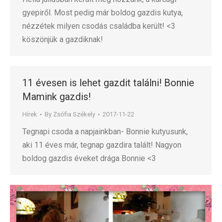
gyepiről. Most pedig már boldog gazdis kutya,
nézzétek milyen csodás családba került! <3
köszönjük a gazdiknak!
11 évesen is lehet gazdit találni! Bonnie
Mamink gazdis!
Hírek
By
Zsófia Székely
2017-11-22
Tegnapi csoda a napjainkban- Bonnie kutyusunk,
aki 11 éves már, tegnap gazdira talált! Nagyon
boldog gazdis éveket drága Bonnie <3