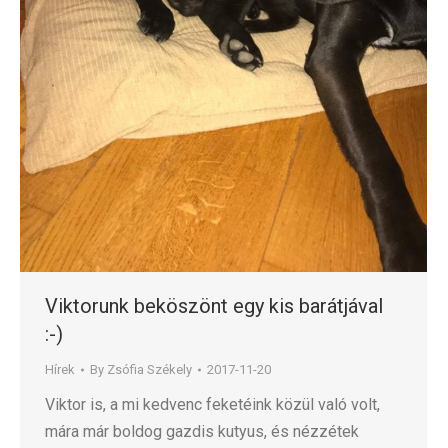
Viktorunk beköszönt egy kis barátjával
:-)
Hírek
By
Zsófia Székely
2017-11-20
Viktor is, a mi kedvenc feketéink közül való volt,
mára már boldog gazdis kutyus, és nézzétek