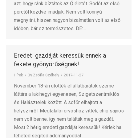
azt, hogy ránk bíztátok az Ő életét. Sodót az első
perctől kezdve imádjuk. Nem volt könnyű
megnyitni, hiszen nagyon bizalmatlan volt az első
időben, bár ez természetes. DE:…
Eredeti gazdáját keressük ennek a
fekete gyönyörűségnek!
Hírek
By
Zsófia Székely
2017-11-27
November 18-án ütötték el állatbarátok szeme
láttára a lakihegyi egyenesen, Szigetszentmiklós
és Halásztelek között. A sofőr elhajtott a
helyszínről. Megtalálói orvoshoz vitték, chip sajnos
nem volt benne, így nem találták meg a gazdát.
Most 2 hétig eredeti gazdáját keressük! Kérlek ha
teheted segítsd adományoddal