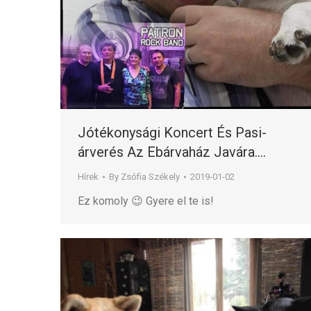
Jótékonysági Koncert És Pasi-
árverés Az Ebárvaház Javára….
Hírek
By
Zsófia Székely
2019-01-02
Ez komoly 😉 Gyere el te is!