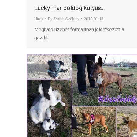
Lucky már boldog kutyus…
Hírek
By
Zsófia Székely
2019-01-13
Megható üzenet formájában jelentkezett a
gazdi!