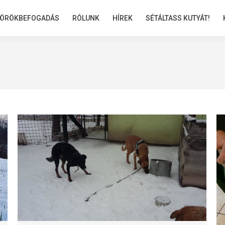
ÖRÖKBEFOGADÁS
ÖRÖKBEFOGADÁS
RÓLUNK
RÓLUNK
HÍREK
HÍREK
SÉTÁLTASS KUTYÁT!
SÉTÁLTASS KUTYÁT!