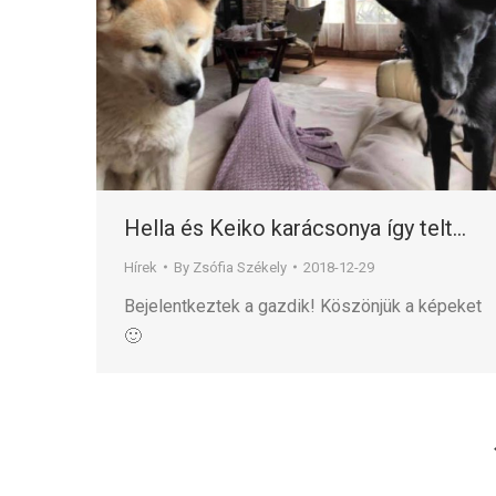
Hella és Keiko karácsonya így telt…
Hírek
By
Zsófia Székely
2018-12-29
Bejelentkeztek a gazdik! Köszönjük a képeket
🙂