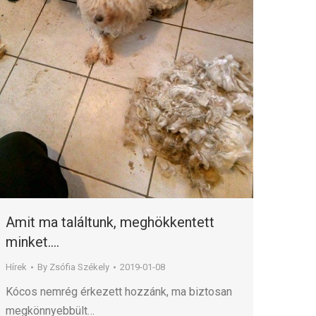
Amit ma találtunk, meghökkentett
minket….
Hírek
By
Zsófia Székely
2019-01-08
Kócos nemrég érkezett hozzánk, ma biztosan
megkönnyebbült…