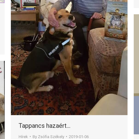
Tappancs hazaért…
Hírek
By
Zsófia Székely
2019-01-06