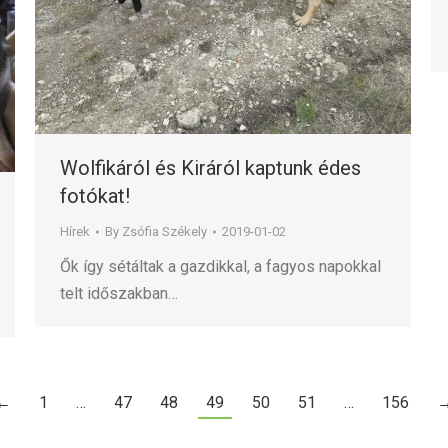
Wolfikáról és Kiráról kaptunk édes
fotókat!
Hírek
By
Zsófia Székely
2019-01-02
Ők így sétáltak a gazdikkal, a fagyos napokkal
telt időszakban…
←
1
…
47
48
49
50
51
…
156