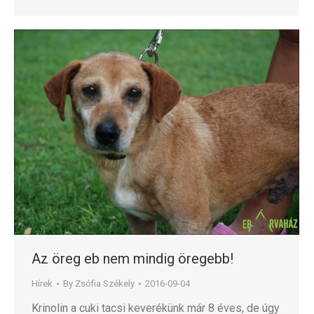
Az öreg eb nem mindig öregebb!
Hírek
By
Zsófia Székely
2016-09-04
Krinolin a cuki tacsi keverékünk már 8 éves, de úgy