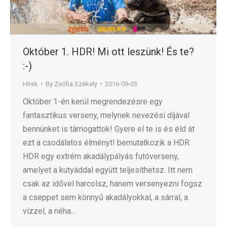
Október 1. HDR! Mi ott leszünk! És te?
:-)
Hírek
By
Zsófia Székely
2016-09-05
Október 1-én kerül megrendezésre egy
fantasztikus verseny, melynek nevezési díjával
bennünket is támogattok! Gyere el te is és éld át
ezt a csodálatos élményt! bemutatkozik a HDR:
HDR egy extrém akadálypályás futóverseny,
amelyet a kutyáddal együtt teljesíthetsz. Itt nem
csak az idővel harcolsz, hanem versenyezni fogsz
a cseppet sem könnyű akadályokkal, a sárral, a
vízzel, a néha…