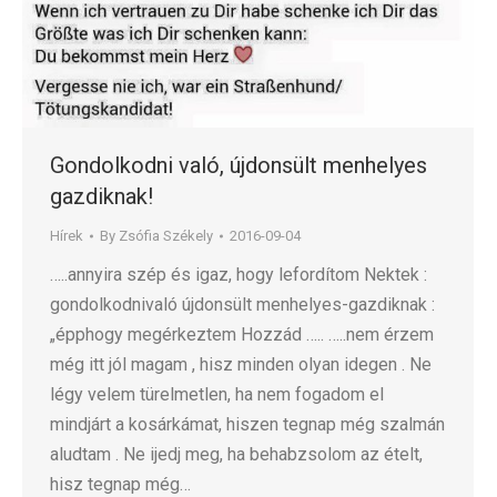
Gondolkodni való, újdonsült menhelyes
gazdiknak!
Hírek
By
Zsófia Székely
2016-09-04
…..annyira szép és igaz, hogy lefordítom Nektek :
gondolkodnivaló újdonsült menhelyes-gazdiknak :
„épphogy megérkeztem Hozzád ….. …..nem érzem
még itt jól magam , hisz minden olyan idegen . Ne
légy velem türelmetlen, ha nem fogadom el
mindjárt a kosárkámat, hiszen tegnap még szalmán
aludtam . Ne ijedj meg, ha behabzsolom az ételt,
hisz tegnap még…