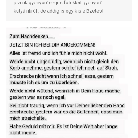
jövünk gyönyörűséges fotókkal gyönyörű
kutyáinkról , de addig is egy kis előzetes!