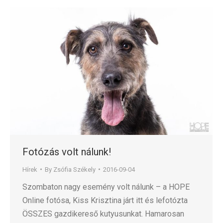
Fotózás volt nálunk!
Hírek
By
Zsófia Székely
2016-09-04
Szombaton nagy esemény volt nálunk – a HOPE
Online fotósa, Kiss Krisztina járt itt és lefotózta
ÖSSZES gazdikereső kutyusunkat. Hamarosan