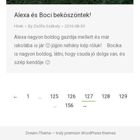
Alexa és Boci beköszöntek!
Hírek
By
Zsófia Székely
2016-08-30
Alexa nagyon boldog gazdija mellett és már
iskolába is jár 🙂 jöjjön néhány kép róluk! Bocika
is nagyon boldog, látni, hogy csuda jó dolga van, és
szép kendője 🙂
←
1
…
125
126
127
128
129
…
156
→
Dream-Theme — truly
premium WordPress themes