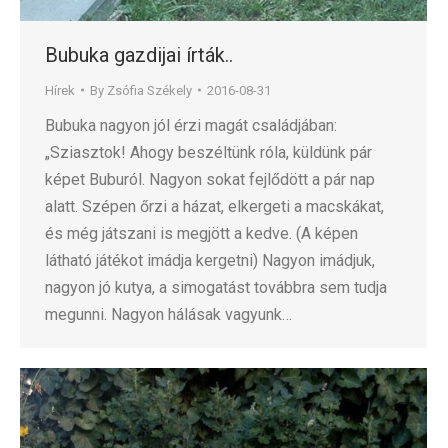
Bubuka gazdijai írták..
Hírek
By
Zsófia Székely
2016-08-31
Bubuka nagyon jól érzi magát családjában:
„Sziasztok! Ahogy beszéltünk róla, küldünk pár
képet Buburól. Nagyon sokat fejlődött a pár nap
alatt. Szépen őrzi a házat, elkergeti a macskákat,
és még játszani is megjött a kedve. (A képen
látható játékot imádja kergetni) Nagyon imádjuk,
nagyon jó kutya, a simogatást továbbra sem tudja
megunni. Nagyon hálásak vagyunk…