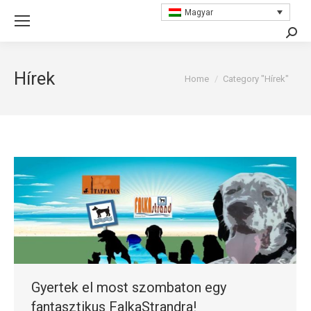
Magyar
Searc
Hírek
You are here:
Home
Category "Hírek"
Gyertek el most szombaton egy
fantasztikus FalkaStrandra!