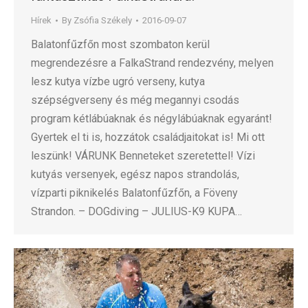
Hírek
By
Zsófia Székely
2016-09-07
Balatonfűzfőn most szombaton kerül
megrendezésre a FalkaStrand rendezvény, melyen
lesz kutya vízbe ugró verseny, kutya
szépségverseny és még megannyi csodás
program kétlábúaknak és négylábúaknak egyaránt!
Gyertek el ti is, hozzátok családjaitokat is! Mi ott
leszünk! VÁRUNK Benneteket szeretettel! Vízi
kutyás versenyek, egész napos strandolás,
vízparti piknikelés Balatonfűzfőn, a Föveny
Strandon. – DOGdiving – JULIUS-K9 KUPA…