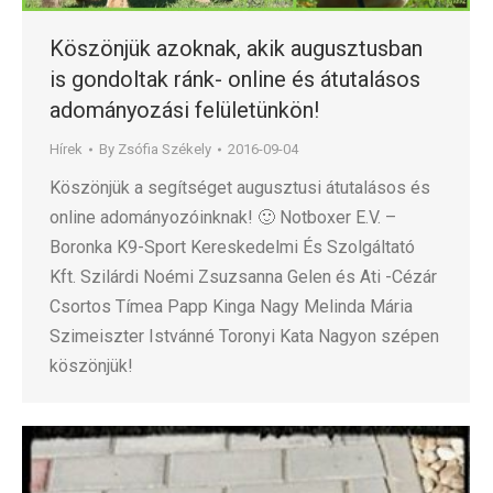
Köszönjük azoknak, akik augusztusban
is gondoltak ránk- online és átutalásos
adományozási felületünkön!
Hírek
By
Zsófia Székely
2016-09-04
Köszönjük a segítséget augusztusi átutalásos és
online adományozóinknak! 🙂 Notboxer E.V. –
Boronka K9-Sport Kereskedelmi És Szolgáltató
Kft. Szilárdi Noémi Zsuzsanna Gelen és Ati -Cézár
Csortos Tímea Papp Kinga Nagy Melinda Mária
Szimeiszter Istvánné Toronyi Kata Nagyon szépen
köszönjük!