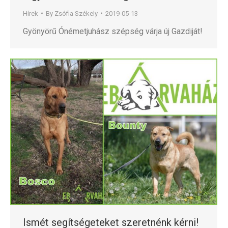
Hírek
By
Zsófia Székely
2019-05-13
Gyönyörű Ónémetjuhász szépség várja új Gazdiját!
Ismét segítségeteket szeretnénk kérni!