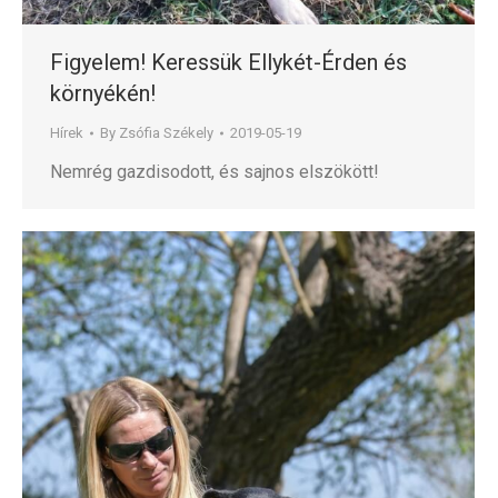
Figyelem! Keressük Ellykét-Érden és
környékén!
Hírek
By
Zsófia Székely
2019-05-19
Nemrég gazdisodott, és sajnos elszökött!