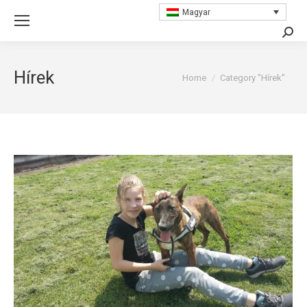
Magyar
Searc
Hírek
You are here:
Home
Category "Hírek"