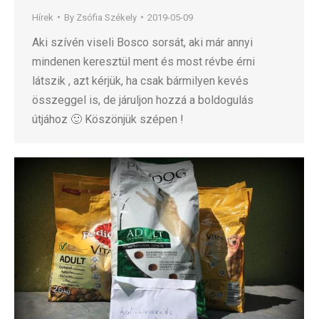
Hírek
By
Zsófia Székely
2019-05-09
Aki szívén viseli Bosco sorsát, aki már annyi
mindenen keresztül ment és most révbe érni
látszik , azt kérjük, ha csak bármilyen kevés
összeggel is, de járuljon hozzá a boldogulás
útjához 🙂 Köszönjük szépen !