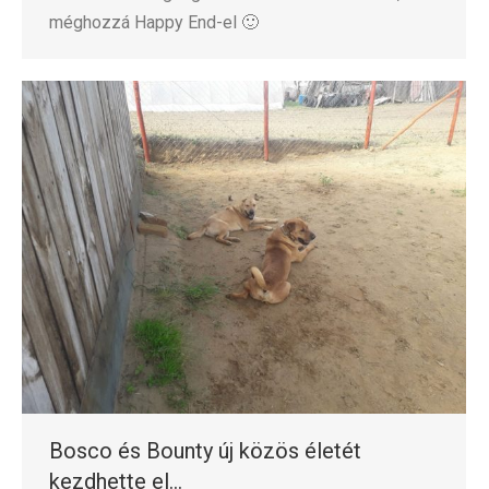
méghozzá Happy End-el 🙂
Bosco és Bounty új közös életét
kezdhette el…