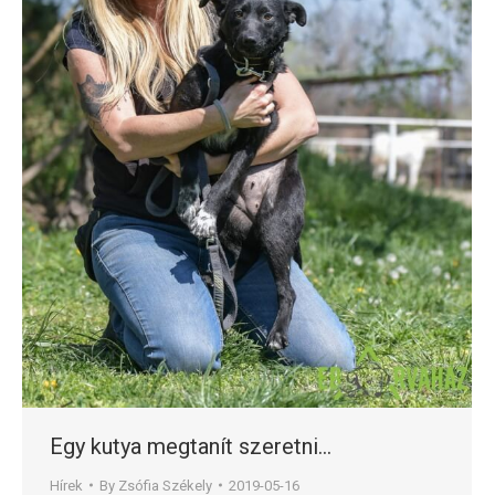
Egy kutya megtanít szeretni…
Hírek
By
Zsófia Székely
2019-05-16