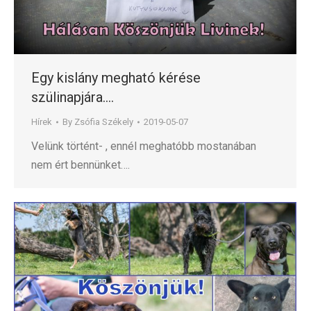
Egy kislány megható kérése
szülinapjára….
Hírek
By
Zsófia Székely
2019-05-07
Velünk történt- , ennél meghatóbb mostanában
nem ért bennünket….