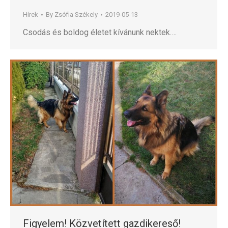
Hírek
By
Zsófia Székely
2019-05-13
Csodás és boldog életet kívánunk nektek….
Figyelem! Közvetített gazdikereső!