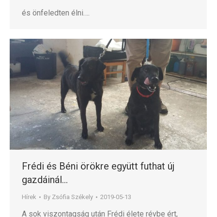
és önfeledten élni….
Frédi és Béni örökre együtt futhat új
gazdáinál…
Hírek
By
Zsófia Székely
2019-05-13
A sok viszontagság után Frédi élete révbe ért,