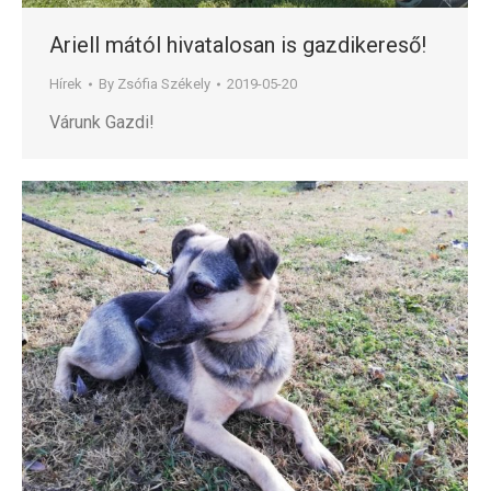
Ariell mától hivatalosan is gazdikereső!
Hírek
By
Zsófia Székely
2019-05-20
Várunk Gazdi!