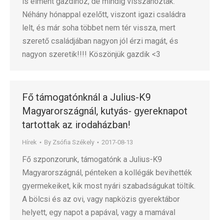
is elment gazdihoz, de mindig visszahozták.
Néhány hónappal ezelőtt, viszont igazi családra
lelt, és már soha többet nem tér vissza, mert
szerető családjában nagyon jól érzi magát, és
nagyon szeretik!!!! Köszönjük gazdik <3
Fő támogatónknál a Julius-K9
Magyarországnál, kutyás- gyereknapot
tartottak az irodaházban!
Hírek
By
Zsófia Székely
2017-08-13
Fő szponzorunk, támogatónk a Julius-K9
Magyarországnál, pénteken a kollégák bevihették
gyermekeiket, kik most nyári szabadságukat töltik.
A bölcsi és az ovi, vagy napközis gyerektábor
helyett, egy napot a papával, vagy a mamával