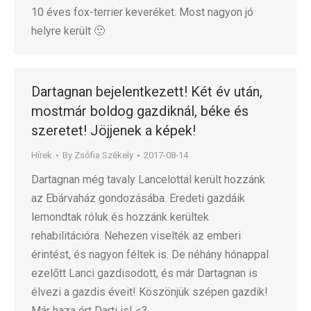
10 éves fox-terrier keveréket. Most nagyon jó
helyre került 🙂
Dartagnan bejelentkezett! Két év után,
mostmár boldog gazdiknál, béke és
szeretet! Jöjjenek a képek!
Hírek
By
Zsófia Székely
2017-08-14
Dartagnan még tavaly Lancelottal került hozzánk
az Ebárvaház gondozásába. Eredeti gazdáik
lemondtak róluk és hozzánk kerültek
rehabilitációra. Nehezen viselték az emberi
érintést, és nagyon féltek is. De néhány hónappal
ezelőtt Lanci gazdisodott, és már Dartagnan is
élvezi a gazdis éveit! Köszönjük szépen gazdik!
Már haza ért Darti is! <3