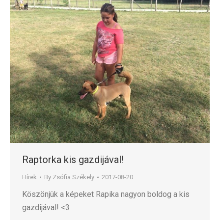
Raptorka kis gazdijával!
Hírek
By
Zsófia Székely
2017-08-20
Köszönjük a képeket Rapika nagyon boldog a kis
gazdijával! <3