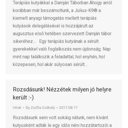
Terápiás kutyákkal a Damján Táborban Ahogy arról
korábban már beszámoltunk, a Julius-K9® a
kiemelt anyagi támogatás mellett terápiás
kutyások delegálásával is hozzájárult az
augusztus első hetében szervezett Damján tábor
sikeréhez… Egy terápiás kutyának a sérült
gyerekekkel való foglalkozás nem újdonság. Nap
mint nap találkozik a feladattal, hol enyhén, hol
közepesen, hol akár súlyosan sérült…
Rozsdásunk! Nézzétek milyen jó helyre
került :-)
Hírek
By
Zsófia Székely
2017-08-17
Rozsdásunk sem volt sokáig nálunk, nem kívánt
kutyusként adták le egy idős néni hozzátartozói a