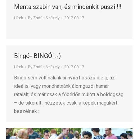
Menta szabin van, és mindenkit puszil!!!
Hírek
By
Zsófia Székely
2017-08-17
Bingó- BINGÓ! :-)
Hírek
By
Zsófia Székely
2017-08-17
Bingó sem volt nálunk annyira hosszú ideig, az
ideális, vagy mondhatnánk álomgazdi hamar
rátalált, és már csak a főbérlőn múlott a boldogság
– de sikerült , nézzétek csak, a képek magukért
beszélnek :