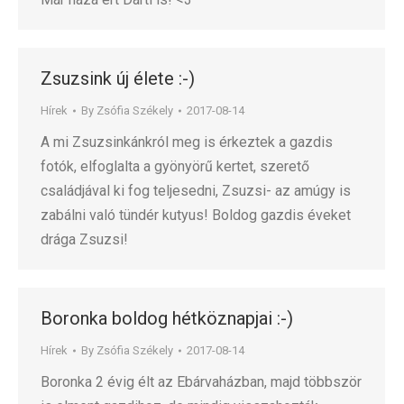
Zsuzsink új élete :-)
Hírek
By
Zsófia Székely
2017-08-14
A mi Zsuzsinkánkról meg is érkeztek a gazdis
fotók, elfoglalta a gyönyörű kertet, szerető
családjával ki fog teljesedni, Zsuzsi- az amúgy is
zabálni való tündér kutyus! Boldog gazdis éveket
drága Zsuzsi!
Boronka boldog hétköznapjai :-)
Hírek
By
Zsófia Székely
2017-08-14
Boronka 2 évig élt az Ebárvaházban, majd többször