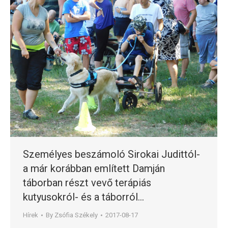
Személyes beszámoló Sirokai Judittól-
a már korábban említett Damján
táborban részt vevő terápiás
kutyusokról- és a táborról…
Hírek
By
Zsófia Székely
2017-08-17