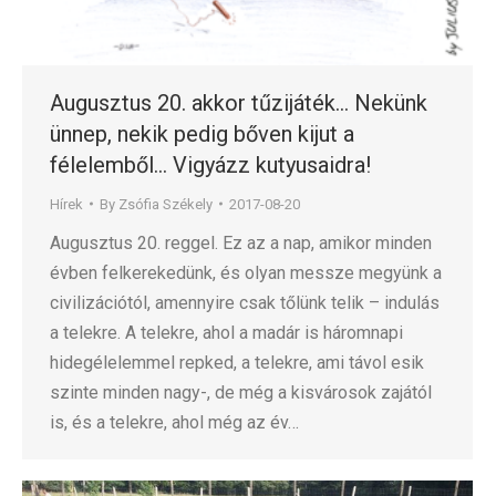
Augusztus 20. akkor tűzijáték… Nekünk
ünnep, nekik pedig bőven kijut a
félelemből… Vigyázz kutyusaidra!
Hírek
By
Zsófia Székely
2017-08-20
Augusztus 20. reggel. Ez az a nap, amikor minden
évben felkerekedünk, és olyan messze megyünk a
civilizációtól, amennyire csak tőlünk telik – indulás
a telekre. A telekre, ahol a madár is háromnapi
hidegélelemmel repked, a telekre, ami távol esik
szinte minden nagy-, de még a kisvárosok zajától
is, és a telekre, ahol még az év…