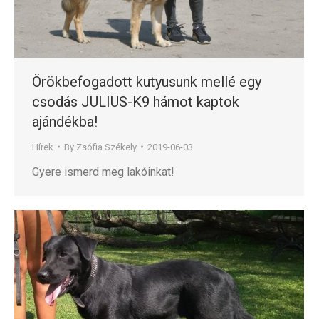
Örökbefogadott kutyusunk mellé egy
csodás JULIUS-K9 hámot kaptok
ajándékba!
Hírek
By
Zsófia Székely
2019-06-03
Gyere ismerd meg lakóinkat!