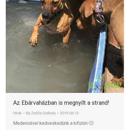
Az Ebárvaházban is megnyílt a strand!
Hírek
By
Zsófia Székely
2019-06-13
Medencével kedveskedünk a kifutón 🙂