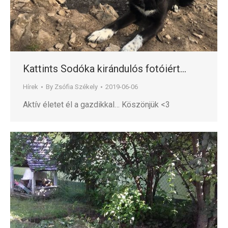
Kattints Sodóka kirándulós fotóiért…
Hírek
By
Zsófia Székely
2019-06-06
Aktív életet él a gazdikkal… Köszönjük <3