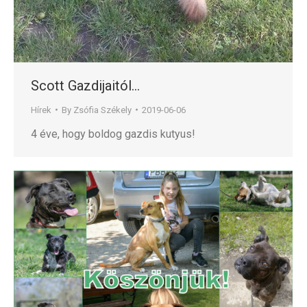
Scott Gazdijaitól…
Hírek
By
Zsófia Székely
2019-06-06
4 éve, hogy boldog gazdis kutyus!