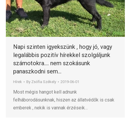
Napi szinten igyekszünk , hogy jó, vagy
legalábbis pozitív hírekkel szolgáljunk
számotokra…. nem szokásunk
panaszkodni sem…
Hírek
By
Zsófia Székely
2019-06-01
Most mégis hangot kell adnunk
felháborodásunknak, hiszen az állatvédők is csak
emberek , nekik is vannak érzéseik…