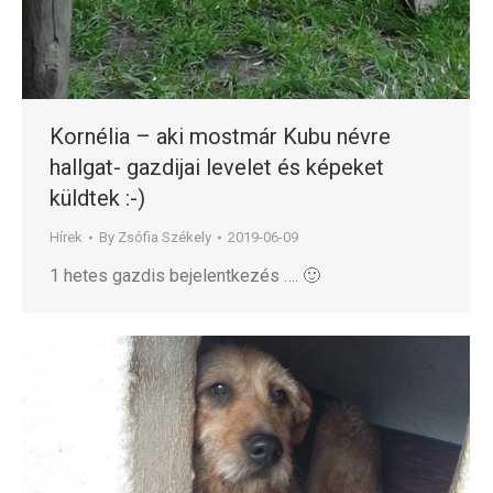
Kornélia – aki mostmár Kubu névre
hallgat- gazdijai levelet és képeket
küldtek :-)
Hírek
By
Zsófia Székely
2019-06-09
1 hetes gazdis bejelentkezés …. 🙂