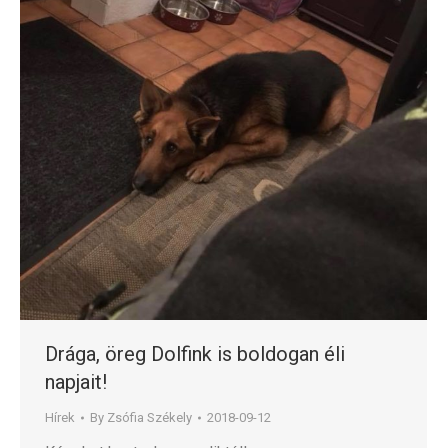
Drága, öreg Dolfink is boldogan éli
napjait!
Hírek
By
Zsófia Székely
2018-09-12