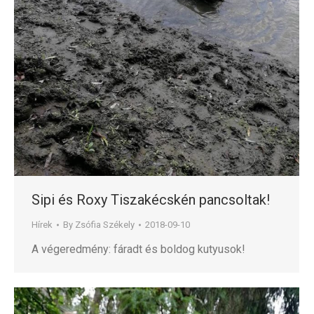
Sipi és Roxy Tiszakécskén pancsoltak!
Hírek
By
Zsófia Székely
2018-09-10
A végeredmény: fáradt és boldog kutyusok!