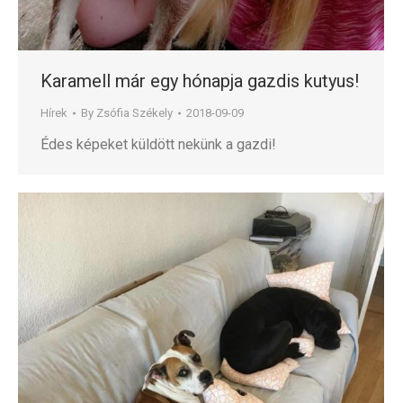
Karamell már egy hónapja gazdis kutyus!
Hírek
By
Zsófia Székely
2018-09-09
Édes képeket küldött nekünk a gazdi!