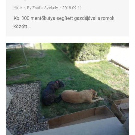
Hírek
By
Zsófia Székely
2018-09-11
Kb. 300 mentőkutya segített gazdájával a romok
között…