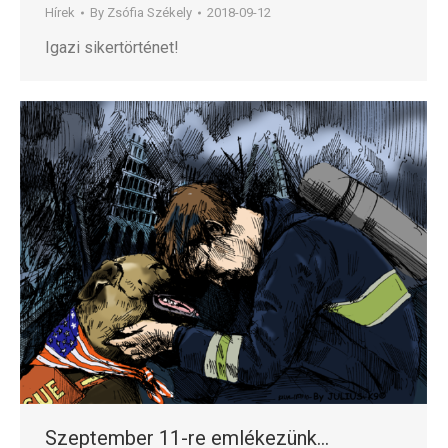
Hírek
By
Zsófia Székely
2018-09-12
Igazi sikertörténet!
Szeptember 11-re emlékezünk…