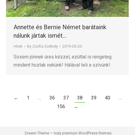
Annette és Bernie Német barátaink
nálunk jártak ismét…
Hírek
By
Zsófia Székely
2019-05-20
Sosem jönnek üres kézzel, ezúttal is rengeteg
mindent hoztak nekünk! Hálával teli a szívünk!
←
1
…
36
37
38
39
40
…
156
→
Dream-Theme — truly
premium WordPress themes