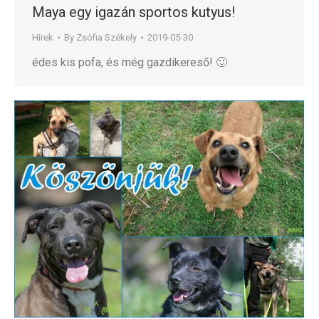
Maya egy igazán sportos kutyus!
Hírek
By
Zsófia Székely
2019-05-30
édes kis pofa, és még gazdikereső! 🙂