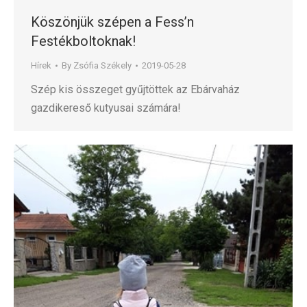
Köszönjük szépen a Fess’n
Festékboltoknak!
Hírek
By
Zsófia Székely
2019-05-28
Szép kis összeget gyűjtöttek az Ebárvaház
gazdikereső kutyusai számára!