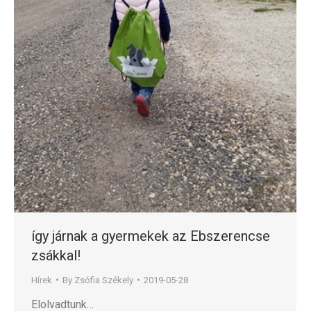
így járnak a gyermekek az Ebszerencse
zsákkal!
Hírek
By
Zsófia Székely
2019-05-28
Elolvadtunk…