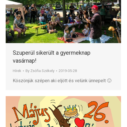
Szuperül sikerült a gyermeknap
vasárnap!
Hírek
By
Zsófia Székely
2019-05-28
Köszönjük szépen aki eljött és velünk ünnepelt 🙂