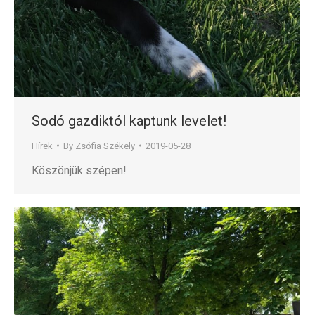
Sodó gazdiktól kaptunk levelet!
Hírek
By
Zsófia Székely
2019-05-28
Köszönjük szépen!