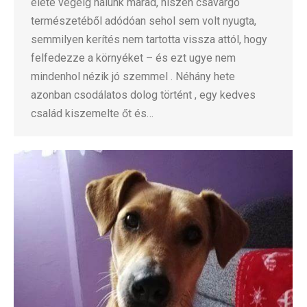
élete végéig nálunk marad, hiszen csavargó
természetéből adódóan sehol sem volt nyugta,
semmilyen kerítés nem tartotta vissza attól, hogy
felfedezze a környéket – és ezt ugye nem
mindenhol nézik jó szemmel . Néhány hete
azonban csodálatos dolog történt , egy kedves
család kiszemelte őt és…