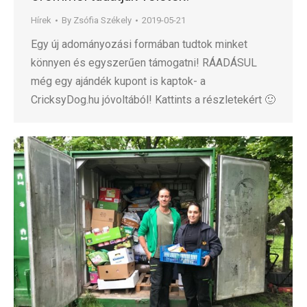
Hírek
By
Zsófia Székely
2019-05-21
Egy új adományozási formában tudtok minket
könnyen és egyszerűen támogatni! RÁADÁSUL
még egy ajándék kupont is kaptok- a
CricksyDog.hu jóvoltából! Kattints a részletekért 🙂